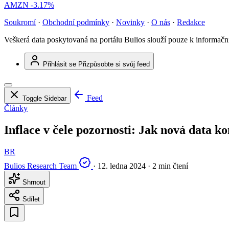
AMZN
-3.17%
Soukromí
·
Obchodní podmínky
·
Novinky
·
O nás
·
Redakce
Veškerá data poskytovaná na portálu Bulios slouží pouze k informač
Přihlásit se
Přizpůsobte si svůj feed
Feed
Toggle Sidebar
Články
Inflace v čele pozornosti: Jak nová data k
BR
Bulios Research Team
·
12. ledna 2024
·
2 min čtení
Shrnout
Sdílet