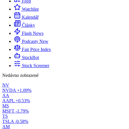
Feed
Watchlist
Kalendář
Články
Flash News
Podcasty
New
Fair Price Index
StockBot
Stock Screener
Nedávno zobrazené
NV
NVDA
+1.09%
AA
AAPL
+0.53%
MS
MSFT
-1.79%
TS
TSLA
-0.58%
AM