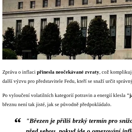
Zpráva o inflaci
přinesla neočekávané zvraty
, což komplikuj
další výzvu pro představitele Fedu, kteří se snaží určit správ
Po vyloučení volatilních kategorií potravin a energií klesla
"j
březnu není tak jisté, jak se původně předpokládalo.
"Březen je příliš brzký termín pro sniž
před sebou, pokud jde o omezování infl