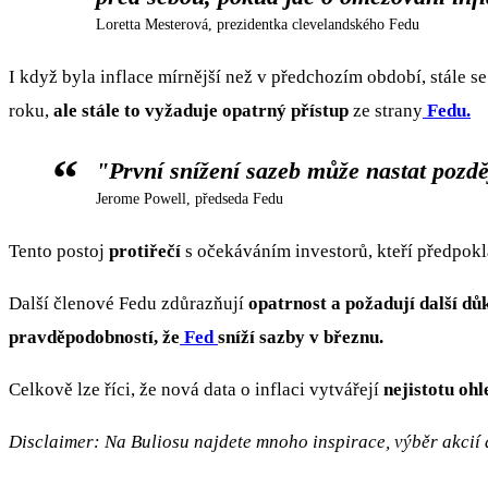
Loretta Mesterová, prezidentka clevelandského Fedu
I když byla inflace mírnější než v předchozím období, stále se
roku,
ale stále to vyžaduje opatrný přístup
ze strany
Fedu.
"První snížení sazeb může nastat pozdě
Jerome Powell, předseda Fedu
Tento postoj
protiřečí
s očekáváním investorů, kteří předpokl
Další členové Fedu zdůrazňují
opatrnost a požadují další důk
pravděpodobností, že
Fed
sníží sazby v březnu.
Celkově lze říci, že nová data o inflaci vytvářejí
nejistotu oh
Disclaimer: Na Buliosu najdete mnoho inspirace, výběr akcií a