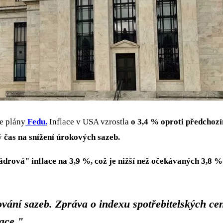
e plány
Fedu.
Inflace v USA vzrostla
o 3,4 % oproti předchoz
ný
čas na snížení úrokových sazeb.
ádrová" inflace na 3,9 %, což je nižší než očekávaných 3,8 %
ování sazeb. Zpráva o indexu spotřebitelských ce
ace."