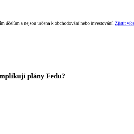
ním účelům a nejsou určena k obchodování nebo investování.
Zjistit víc
omplikují plány Fedu?