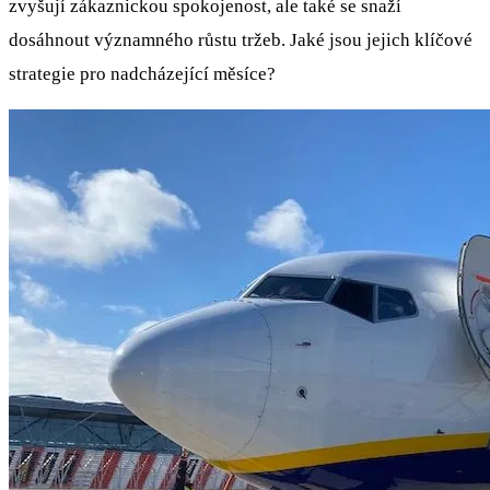
zvyšují zákaznickou spokojenost, ale také se snaží
dosáhnout významného růstu tržeb. Jaké jsou jejich klíčové
strategie pro nadcházející měsíce?