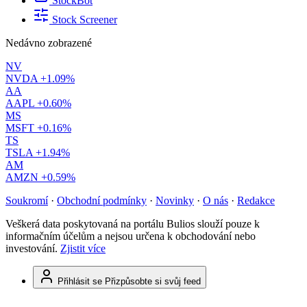
StockBot
Stock Screener
Nedávno zobrazené
NV
NVDA
+1.09%
AA
AAPL
+0.60%
MS
MSFT
+0.16%
TS
TSLA
+1.94%
AM
AMZN
+0.59%
Soukromí
·
Obchodní podmínky
·
Novinky
·
O nás
·
Redakce
Veškerá data poskytovaná na portálu Bulios slouží pouze k
informačním účelům a nejsou určena k obchodování nebo
investování.
Zjistit více
Přihlásit se
Přizpůsobte si svůj feed