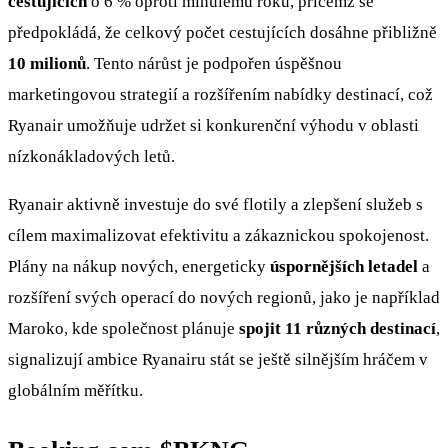
cestujících
o 6 % oproti minulému roku, přičemž se
předpokládá, že celkový počet cestujících dosáhne přibližně
10 milionů
. Tento nárůst je podpořen úspěšnou
marketingovou strategií a rozšířením nabídky destinací, což
Ryanair umožňuje udržet si konkurenční výhodu v oblasti
nízkonákladových letů.
Ryanair aktivně investuje do své flotily a zlepšení služeb s
cílem maximalizovat efektivitu a zákaznickou spokojenost.
Plány na nákup nových, energeticky
úspornějších letadel
a
rozšíření svých operací do nových regionů, jako je například
Maroko, kde společnost plánuje
spojit 11 různých destinací
,
signalizují ambice Ryanairu stát se ještě silnějším hráčem v
globálním měřítku.