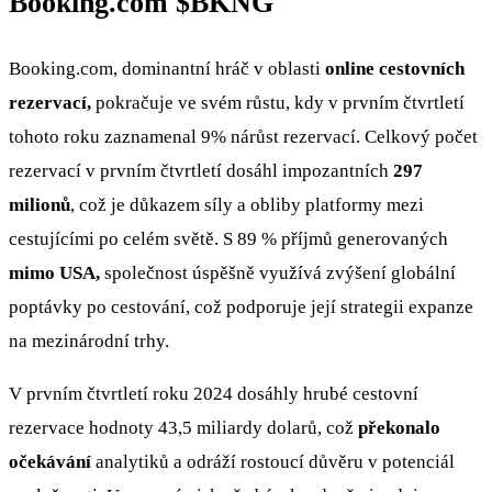
Booking.com
$BKNG
Booking.com, dominantní hráč v oblasti
online cestovních
rezervací,
pokračuje ve svém růstu, kdy v prvním čtvrtletí
tohoto roku zaznamenal 9% nárůst rezervací. Celkový počet
rezervací v prvním čtvrtletí dosáhl impozantních
297
milionů
, což je důkazem síly a obliby platformy mezi
cestujícími po celém světě. S 89 % příjmů generovaných
mimo USA,
společnost úspěšně využívá zvýšení globální
poptávky po cestování, což podporuje její strategii expanze
na mezinárodní trhy.
V prvním čtvrtletí roku 2024 dosáhly hrubé cestovní
rezervace hodnoty 43,5 miliardy dolarů, což
překonalo
očekávání
analytiků a odráží rostoucí důvěru v potenciál