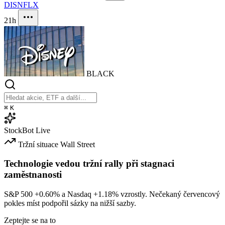
DIS
NFLX
21h
BLACK
⌘
K
StockBot
Live
Tržní situace
Wall Street
Technologie vedou tržní rally při stagnaci
zaměstnanosti
S&P 500
+0.60%
a Nasdaq
+1.18%
vzrostly. Nečekaný červencový
pokles míst podpořil sázky na nižší sazby.
Zeptejte se na to