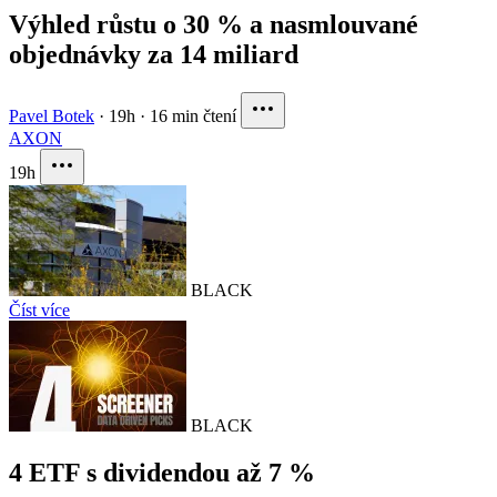
Výhled růstu o 30 % a nasmlouvané
objednávky za 14 miliard
Pavel Botek
·
19h
·
16 min čtení
AXON
19h
BLACK
Číst více
BLACK
4 ETF s dividendou až 7 %