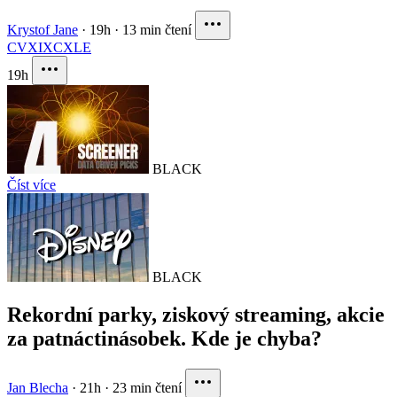
Krystof Jane
·
19h
·
13 min čtení
CVX
IXC
XLE
19h
BLACK
Číst více
BLACK
Rekordní parky, ziskový streaming, akcie
za patnáctinásobek. Kde je chyba?
Jan Blecha
·
21h
·
23 min čtení