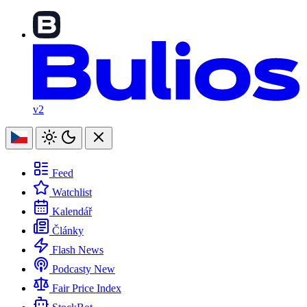
v2
Feed
Watchlist
Kalendář
Články
Flash News
Podcasty
New
Fair Price Index