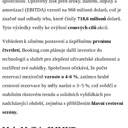
společnosti. Upravený zisk před úroky, daněmi, odpisy a
amortizací (EBITDA) vzrostl na 968 milionů dolarů, což je
značně nad odhady trhu, které činily
718,6 milionů
dolarů.
Tyto výsledky vedly ke zvýšení
cenových cílů
akcií.
Vzhledem k silnému postavení a úspěšnému
prvnímu
čtvrtletí
, Booking.com plánuje další investice do
technologií a služeb pro zlepšení uživatelské zkušenosti a
rozšíření své nabídky. Společnost očekává, že počet
rezervací meziročně
vzroste o 4-6 %
, zatímco hrubé
cestovní rezervace by měly narůst o 3–5 %, což svědčí o
stabilním růstovém trendu a solidních vyhlídkách pro
nadcházející období, zejména s přiblížením
hlavní cestovní
sezóny.