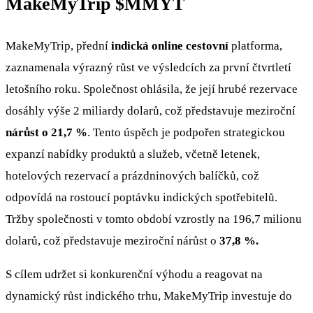
MakeMyTrip
$MMYT
MakeMyTrip, přední
indická online cestovní
platforma,
zaznamenala výrazný růst ve výsledcích za první čtvrtletí
letošního roku. Společnost ohlásila, že její hrubé rezervace
dosáhly výše 2 miliardy dolarů, což představuje meziroční
nárůst o 21,7 %
. Tento úspěch je podpořen strategickou
expanzí nabídky produktů a služeb, včetně letenek,
hotelových rezervací a prázdninových balíčků, což
odpovídá na rostoucí poptávku indických spotřebitelů.
Tržby společnosti v tomto období vzrostly na 196,7 milionu
dolarů, což představuje meziroční nárůst o
37,8 %.
S cílem udržet si konkurenční výhodu a reagovat na
dynamický růst indického trhu, MakeMyTrip investuje do