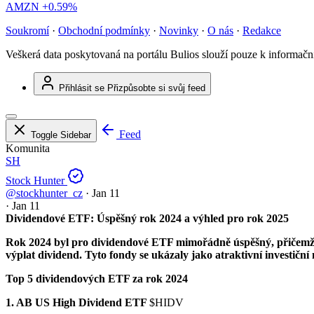
AMZN
+0.59%
Soukromí
·
Obchodní podmínky
·
Novinky
·
O nás
·
Redakce
Veškerá data poskytovaná na portálu Bulios slouží pouze k informač
Přihlásit se
Přizpůsobte si svůj feed
Feed
Toggle Sidebar
Komunita
SH
Stock Hunter
@stockhunter_cz
·
Jan 11
·
Jan 11
Dividendové ETF: Úspěšný rok 2024 a výhled pro rok 2025
Rok 2024 byl pro dividendové ETF mimořádně úspěšný, přičemž c
výplat dividend. Tyto fondy se ukázaly jako atraktivní investiční
Top 5 dividendových ETF za rok 2024
1. AB US High Dividend ETF
$HIDV