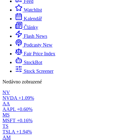
Feed
Watchlist
Kalendář
Články
Flash News
Podcasty
New
Fair Price Index
StockBot
Stock Screener
Nedávno zobrazené
NV
NVDA
+1.09%
AA
AAPL
+0.60%
MS
MSFT
+0.16%
TS
TSLA
+1.94%
AM