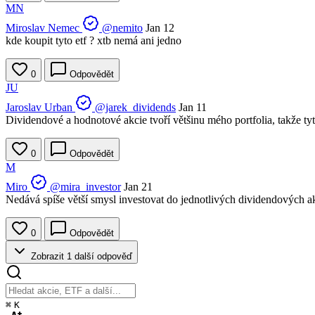
MN
Miroslav Nemec
@nemito
Jan 12
kde koupit tyto etf ? xtb nemá ani jedno
0
Odpovědět
JU
Jaroslav Urban
@jarek_dividends
Jan 11
Dividendové a hodnotové akcie tvoří většinu mého portfolia, takže t
0
Odpovědět
M
Miro
@mira_investor
Jan 21
Nedává spíše větší smysl investovat do jednotlivých dividendových a
0
Odpovědět
Zobrazit 1 další odpověď
⌘
K