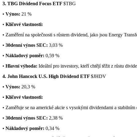
3. TBG Dividend Focus ETF
$TBG
•
Výnos:
21 %
•
Klíčové vlastnosti:
• Zaměření na společnosti s růstem dividend, jako jsou Energy Trans
•
30denní výnos SEC:
3,03 %
•
Nákladový poměr:
0,59 %
•
Hlavní výhoda:
Ideální pro investory, kteří chtějí těžit z růstu divi
4. John Hancock U.S. High Dividend ETF
$JHDV
•
Výnos:
20,3 %
•
Klíčové vlastnosti:
• Zaměřuje se na americké akcie s vysokými dividendami a stabilním 
•
30denní výnos SEC:
2,38 %
•
Nákladový poměr:
0,34 %