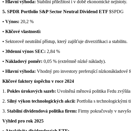
•
Hlavní výhoda:
Stabilní příležitost i v době ekonomické nejistoty.
5. SPDR Portfolio S&P Sector Neutral Dividend ETF
$SPDG
•
Výnos:
20,2 %
•
Klíčové vlastnosti:
• Sektorově neutrální přístup, který zajišťuje diverzifikaci a stabilitu.
•
30denní výnos SEC:
2,84 %
•
Nákladový poměr:
0,05 % (extrémně nízké náklady).
•
Hlavní výhoda:
Vhodný pro investory preferující nízkonákladové f
Klíčové faktory úspěchu v roce 2024
1.
Pokles úrokových sazeb:
Uvolněná měnová politika Fedu zvýšila 
2.
Silný výkon technologických akcií:
Portfolia s technologickými ti
3.
Stabilní dividendová politika firem:
Firmy pokračovaly v navyšová
Výhled pro rok 2025
•
Atraktivita dividendových ETF: