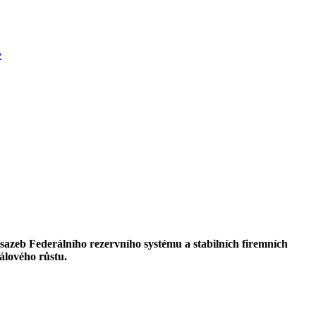
e
zeb Federálního rezervního systému a stabilních firemních
tálového růstu.