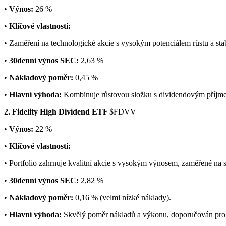
•
Výnos:
26 %
•
Klíčové vlastnosti:
• Zaměření na technologické akcie s vysokým potenciálem růstu a sta
•
30denní výnos SEC:
2,63 %
•
Nákladový poměr:
0,45 %
•
Hlavní výhoda:
Kombinuje růstovou složku s dividendovým příjmem
2. Fidelity High Dividend ETF
$FDVV
•
Výnos:
22 %
•
Klíčové vlastnosti:
• Portfolio zahrnuje kvalitní akcie s vysokým výnosem, zaměřené na sta
•
30denní výnos SEC:
2,82 %
•
Nákladový poměr:
0,16 % (velmi nízké náklady).
•
Hlavní výhoda:
Skvělý poměr nákladů a výkonu, doporučován pro k