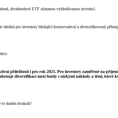
vidend, dividendové ETF zůstanou vyhledávanou investicí.
e ideální pro investory hledající konzervativní a diverzifikovaný přístup
tice.
ivní příležitosti i pro rok 2025. Pro investory zaměřené na příjem 
ahrnuje diverzifikaci mezi fondy s nízkými náklady a těmi, které k
e to daním dvakrát?