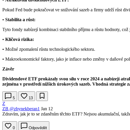
Pokud Fed bude pokračovat ve snižování sazeb a firmy udrží růst di
•
Stabilita a růst:
Tyto fondy nabízejí kombinaci stabilního příjmu a růstu hodnoty, což j
•
Klíčová rizika:
• Možné zpomalení růstu technologického sektoru.
• Makroekonomické faktory, jako je inflace nebo změny v daňové poli
Závěr
Dividendové ETF prokázaly svou sílu v roce 2024 a nabízejí atrakt
zejména v prostředí nižších úrokových sazeb. Vhodná strategie z
5
13
Z
ZB
@zbynekberan1
Jan 12
Zdravím, jak je to se zdaněním těchto ETF? Nejsou akumulační, takž
0
Odpovědět