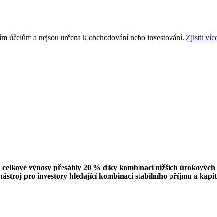
ním účelům a nejsou určena k obchodování nebo investování.
Zjistit víc
elkové výnosy přesáhly 20 % díky kombinaci nižších úrokových sa
 nástroj pro investory hledající kombinaci stabilního příjmu a kapi