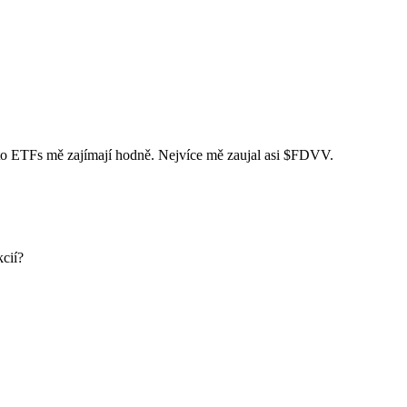
yto ETFs mě zajímají hodně. Nejvíce mě zaujal asi
$FDVV
.
kcií?