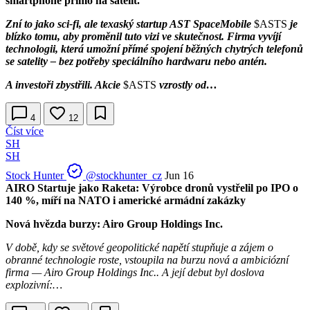
smartphone přímo na satelit.
Zní to jako sci-fi, ale texaský startup AST SpaceMobile
$ASTS
je
blízko tomu, aby proměnil tuto vizi ve skutečnost. Firma vyvíjí
technologii, která umožní přímé spojení běžných chytrých telefonů
se satelity – bez potřeby speciálního hardwaru nebo antén.
A investoři zbystřili. Akcie
$ASTS
vzrostly od…
4
12
Číst více
SH
SH
Stock Hunter
@stockhunter_cz
Jun 16
AIRO Startuje jako Raketa: Výrobce dronů vystřelil po IPO o
140 %, míří na NATO i americké armádní zakázky
Nová hvězda burzy: Airo Group Holdings Inc.
V době, kdy se světové geopolitické napětí stupňuje a zájem o
obranné technologie roste, vstoupila na burzu nová a ambiciózní
firma — Airo Group Holdings Inc.. A její debut byl doslova
explozivní:…