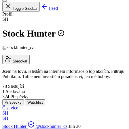
Feed
Toggle Sidebar
Profil
SH
Stock Hunter
@stockhunter_cz
Sledovat
Jsem na lovu. Hledám na internetu informace o top akciích. Filtruju.
Publikuju. Tohle není investiční poradenství, jen mé hobby.
78
Sledující
1
Sledováno
324
Příspěvky
Příspěvky
Watchlist
Číst více
SH
SH
Stock Hunter
@stockhunter_cz
Jun 30