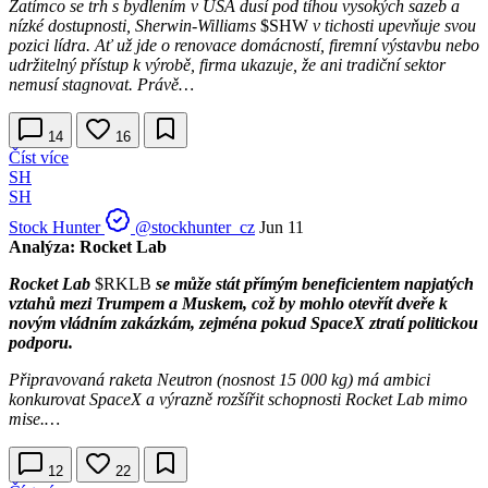
Zatímco se trh s bydlením v USA dusí pod tíhou vysokých sazeb a
nízké dostupnosti, Sherwin-Williams
$SHW
v tichosti upevňuje svou
pozici lídra. Ať už jde o renovace domácností, firemní výstavbu nebo
udržitelný přístup k výrobě, firma ukazuje, že ani tradiční sektor
nemusí stagnovat. Právě…
14
16
Číst více
SH
SH
Stock Hunter
@stockhunter_cz
Jun 11
Analýza: Rocket Lab
Rocket Lab
$RKLB
se může stát přímým beneficientem napjatých
vztahů mezi Trumpem a Muskem, což by mohlo otevřít dveře k
novým vládním zakázkám, zejména pokud SpaceX ztratí politickou
podporu.
Připravovaná raketa Neutron (nosnost 15 000 kg) má ambici
konkurovat SpaceX a výrazně rozšířit schopnosti Rocket Lab mimo
mise.…
12
22