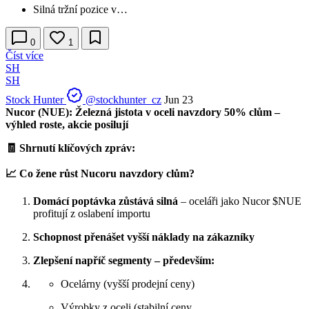
Silná tržní pozice v…
0
1
Číst více
SH
SH
Stock Hunter
@stockhunter_cz
Jun 23
Nucor (NUE): Železná jistota v oceli navzdory 50% clům –
výhled roste, akcie posilují
🧾 Shrnutí klíčových zpráv:
📈 Co žene růst Nucoru navzdory clům?
Domácí poptávka zůstává silná
– oceláři jako Nucor
$NUE
profitují z oslabení importu
Schopnost přenášet vyšší náklady na zákazníky
Zlepšení napříč segmenty – především:
Ocelárny (vyšší prodejní ceny)
Výrobky z oceli (stabilní ceny,…