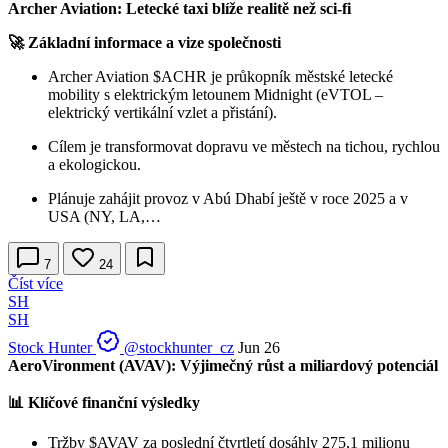
Archer Aviation: Letecké taxi blíže realitě než sci-fi
🚀 Základní informace a vize společnosti
Archer Aviation
$ACHR
je průkopník městské letecké
mobility s elektrickým letounem Midnight (eVTOL –
elektrický vertikální vzlet a přistání).
Cílem je transformovat dopravu ve městech na tichou, rychlou
a ekologickou.
Plánuje zahájit provoz v Abú Dhabí ještě v roce 2025 a v
USA (NY, LA,…
7
24
Číst více
SH
SH
Stock Hunter
@stockhunter_cz
Jun 26
AeroVironment (AVAV): Výjimečný růst a miliardový potenciál
📊 Klíčové finanční výsledky
Tržby
$AVAV
za poslední čtvrtletí dosáhly 275,1 milionu