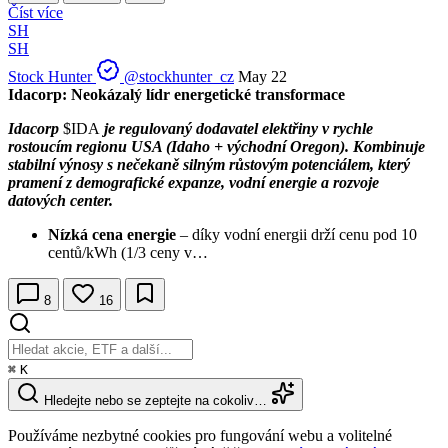
Číst více
SH
SH
Stock Hunter
@stockhunter_cz
May 22
Idacorp: Neokázalý lídr energetické transformace
Idacorp
$IDA
je regulovaný dodavatel elektřiny v rychle
rostoucím regionu USA (Idaho + východní Oregon). Kombinuje
stabilní výnosy s nečekaně silným růstovým potenciálem, který
pramení z demografické expanze, vodní energie a rozvoje
datových center.
Nízká cena energie
– díky vodní energii drží cenu pod 10
centů/kWh (1/3 ceny v…
8
16
⌘
K
Hledejte nebo se zeptejte na cokoliv…
Používáme nezbytné cookies pro fungování webu a volitelné