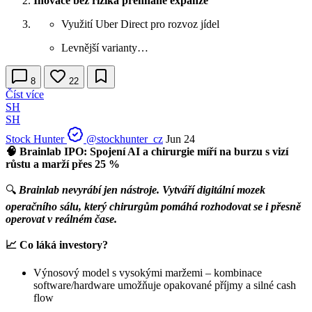
Inovace bez rizika přehnané expanze
Využití Uber Direct pro rozvoz jídel
Levnější varianty…
8
22
Číst více
SH
SH
Stock Hunter
@stockhunter_cz
Jun 24
🧠 Brainlab IPO: Spojení AI a chirurgie míří na burzu s vizí
růstu a marží přes 25 %
🔍
Brainlab nevyrábí jen nástroje. Vytváří digitální mozek
operačního sálu, který chirurgům pomáhá rozhodovat se i přesně
operovat v reálném čase.
📈 Co láká investory?
Výnosový model s vysokými maržemi – kombinace
software/hardware umožňuje opakované příjmy a silné cash
flow