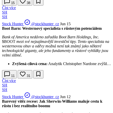
15
38
Číst více
SH
SH
Stock Hunter
@stockhunter_cz
Jun 15
Boot Barn: Westernový specialista s růstovým potenciálem
Bank of America nedávno zařadila Boot Barn Holdings, Inc.
$BOOT
mezi své nejzajímavější investiční tipy. Tento specialista na
westernovou obuv a oděvy možná není tak známý jako některé
technologické giganty, ale jeho fundamenty a růstové vyhlídky jsou
velmi slibné.
Zvýšená cílová cena:
Analytik Christopher Nardone zvýšil…
11
31
Číst více
SH
SH
Stock Hunter
@stockhunter_cz
Jun 12
Barevný vítěz recese: Jak Sherwin-Williams maluje cestu k
růstu i bez realitního boomu