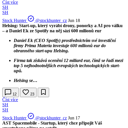
Číst více
SH
SH
Stock Hunter
@stockhunter_cz
Jun 18
Helsing: Start-up, který vyrábí drony, ponorky a AI pro válku
– a Daniel Ek ze Spotify na něj sází 600 milionů eur
Daniel Ek (CEO Spotify) prostřednictvím své investiční
firmy Prima Materia investuje 600 milionů eur do
obranného start-upu Helsing.
Firma tak získává ocenění 12 miliard eur, čímž se řadí mezi
top 5 nejhodnotnějších evropských technologických start-
upů.
Helsing se…
12
23
Číst více
SH
SH
Stock Hunter
@stockhunter_cz
Jun 17
AST Spacemobile - Startup, který chce připojit Váš