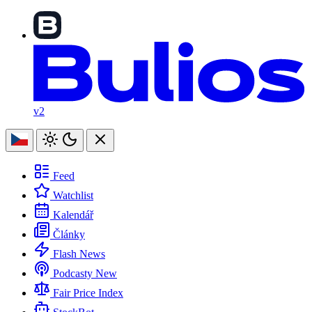
v2
Feed
Watchlist
Kalendář
Články
Flash News
Podcasty
New
Fair Price Index