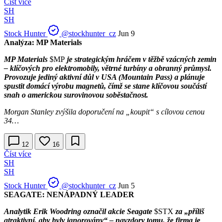
Číst více
SH
SH
Stock Hunter
@stockhunter_cz
Jun 9
Analýza: MP Materials
MP Materials
$MP
je strategickým hráčem v těžbě vzácných zemin
– klíčových pro elektromobily, větrné turbíny a obranný průmysl.
Provozuje jediný aktivní důl v USA (Mountain Pass) a plánuje
spustit domácí výrobu magnetů, čímž se stane klíčovou součástí
snah o americkou surovinovou soběstačnost.
Morgan Stanley zvýšila doporučení na „koupit“ s cílovou cenou
34…
12
16
Číst více
SH
SH
Stock Hunter
@stockhunter_cz
Jun 5
SEAGATE: NENÁPADNÝ LEADER
Analytik Erik Woodring označil akcie Seagate
$STX
za „příliš
atraktivní, aby byly ignorovány“ – navzdory tomu, že firma je