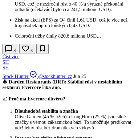
USD, což je meziroční růst o 40 % a výrazné překonání
odhadů (očekávání bylo cca 241,5 milionu USD).
Zisk na akcii (EPS) za Q4 činil 1,61 USD, což je více než
trojnásobek oproti loňským 0,43 USD.
Celoroční tržby činily 820,6 milionu USD,…
8
6
Číst více
SH
SH
Stock Hunter
@stockhunter_cz
Jun 25
🍝 Darden Restaurants (DRI): Stabilní růst v nestabilním
sektoru? Evercore říká ano.
📈 Proč má Evercore důvěru?
Dlouhodobá stabilita a značka
Olive Garden (45 % tržeb) a LongHorn (25 %) jsou silné
značky s věrnou zákaznickou bází. To umožňuje predikovat
udržitelný růst bez dramatických výkyvů.