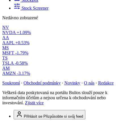
StockBot
Stock Screener
Nedávno zobrazené
NV
NVDA
+1.09%
AA
AAPL
+0.53%
MS
MSFT
-1.79%
TS
TSLA
-0.58%
AM
AMZN
-3.17%
Soukromí
·
Obchodní podmínky
·
Novinky
·
O nás
·
Redakce
Veškerá data poskytovaná na portálu Bulios slouží pouze k
informačním účelům a nejsou určena k obchodování nebo
investování.
Zjistit více
Přihlásit se
Přizpůsobte si svůj feed