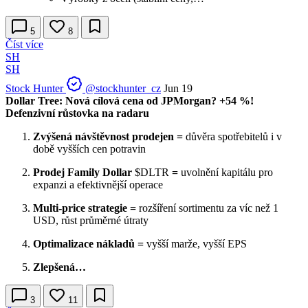
5
8
Číst více
SH
SH
Stock Hunter
@stockhunter_cz
Jun 19
Dollar Tree: Nová cílová cena od JPMorgan? +54 %!
Defenzivní růstovka na radaru
Zvýšená návštěvnost prodejen =
důvěra spotřebitelů i v
době vyšších cen potravin
Prodej Family Dollar
$DLTR
=
uvolnění kapitálu pro
expanzi a efektivnější operace
Multi-price strategie =
rozšíření sortimentu za víc než 1
USD, růst průměrné útraty
Optimalizace nákladů =
vyšší marže, vyšší EPS
Zlepšená…
3
11