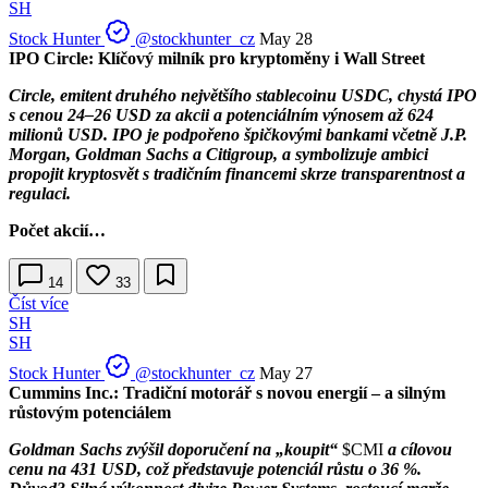
SH
Stock Hunter
@stockhunter_cz
May 28
IPO Circle: Klíčový milník pro kryptoměny i Wall Street
Circle, emitent druhého největšího stablecoinu USDC, chystá IPO
s cenou 24–26 USD za akcii a potenciálním výnosem až 624
milionů USD. IPO je podpořeno špičkovými bankami včetně J.P.
Morgan, Goldman Sachs a Citigroup, a symbolizuje ambici
propojit kryptosvět s tradičním financemi skrze transparentnost a
regulaci.
Počet akcií…
14
33
Číst více
SH
SH
Stock Hunter
@stockhunter_cz
May 27
Cummins Inc.: Tradiční motorář s novou energií – a silným
růstovým potenciálem
Goldman Sachs zvýšil doporučení na „koupit“
$CMI
a cílovou
cenu na 431 USD, což představuje potenciál růstu o 36 %.