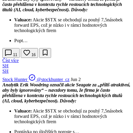
často přehlížena v kontextu rychle rostoucích technologických
titulů (AI, cloud, kyberbezpečnost). Důvody:
Valuace:
Akcie
$STX
se obchodují za pouhý 7,5násobek
forward EPS, což je nízko i v rámci hodnotových
technologických firem
Popt…
11
16
Číst více
SH
SH
Stock Hunter
@stockhunter_cz
Jun 2
Analytik Erik Woodring označil akcie Seagate za „příliš atraktivní,
aby byly ignorovány“ – navzdory tomu, že firma je často
přehlížena v kontextu rychle rostoucích technologických titulů
(AI, cloud, kyberbezpečnost). Důvody:
Valuace:
Akcie
$STX
se obchodují za pouhý 7,5násobek
forward EPS, což je nízko i v rámci hodnotových
technologických firem
Poptávka po úložištích poroste s…