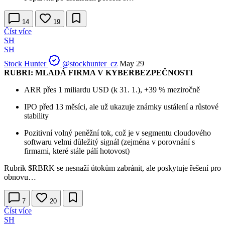
14
19
Číst více
SH
SH
Stock Hunter
@stockhunter_cz
May 29
RUBRI: MLADÁ FIRMA V KYBERBEZPEČNOSTI
ARR přes 1 miliardu USD (k 31. 1.), +39 % meziročně
IPO před 13 měsíci, ale už ukazuje známky ustálení a růstové
stability
Pozitivní volný peněžní tok, což je v segmentu cloudového
softwaru velmi důležitý signál (zejména v porovnání s
firmami, které stále pálí hotovost)
Rubrik
$RBRK
se nesnaží útokům zabránit, ale poskytuje řešení pro
obnovu…
7
20
Číst více
SH