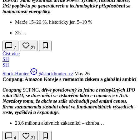
Důvod? Silná výkonnost divize Power Systems, rostoucí marže,
širší poptávka po generátorech a technologické přizpůsobení se
budoucnosti energetiky.
Marže 15–20 %, historicky jen 5–10 %
Zis…
7
21
Číst více
SH
SH
Stock Hunter
@stockhunter_cz
May 26
Coupang: Amazon Koreje s rostoucím ziskem a globální ambicí
Coupang
$CPNG
, dříve považovaný za jedno z neúspěšných IPO
roku 2021, se dnes mění ve ziskového lídra e-commerce v Asii.
Navzdory tomu, že akcie se stále obchodují pod emisní cenou,
firma zaznamenala zásadní obrat ve fundamentálních výsledcích –
roste, vydělává a expanduje.
23,6 milionu aktivních zákazníků – zhruba…
4
21