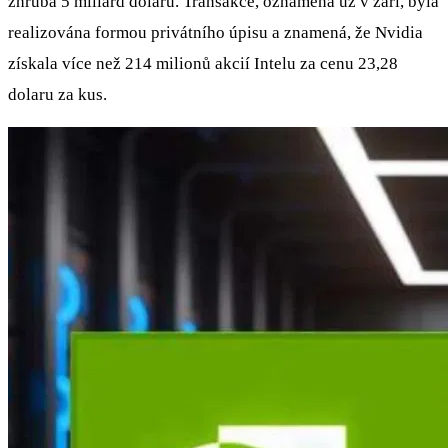
zhruba 5 miliard dolarů. Transakce, oznámená už v září, byla
realizována formou privátního úpisu a znamená, že Nvidia
získala více než 214 milionů akcií Intelu za cenu 23,28
dolaru za kus.