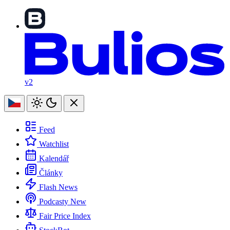
v2
Feed
Watchlist
Kalendář
Články
Flash News
Podcasty
New
Fair Price Index