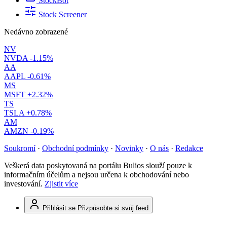
StockBot
Stock Screener
Nedávno zobrazené
NV
NVDA
-1.15%
AA
AAPL
-0.61%
MS
MSFT
+2.32%
TS
TSLA
+0.78%
AM
AMZN
-0.19%
Soukromí
·
Obchodní podmínky
·
Novinky
·
O nás
·
Redakce
Veškerá data poskytovaná na portálu Bulios slouží pouze k
informačním účelům a nejsou určena k obchodování nebo
investování.
Zjistit více
Přihlásit se
Přizpůsobte si svůj feed