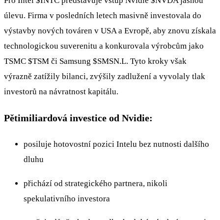
Pro Intel
$INTC
představuje vstup Nvidie
$NVDA
jasnou
úlevu. Firma v posledních letech masivně investovala do
výstavby nových továren v USA a Evropě, aby znovu získala
technologickou suverenitu a konkurovala výrobcům jako
TSMC
$TSM
či Samsung
$SMSN.L
. Tyto kroky však
výrazně zatížily bilanci, zvýšily zadlužení a vyvolaly tlak
investorů na návratnost kapitálu.
Pětimiliardová investice od Nvidie:
posiluje hotovostní pozici Intelu bez nutnosti dalšího
dluhu
přichází od strategického partnera, nikoli
spekulativního investora