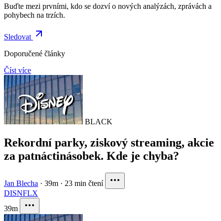
Buďte mezi prvními, kdo se dozví o nových analýzách, zprávách a
pohybech na trzích.
Sledovat
Doporučené články
Číst více
BLACK
Rekordní parky, ziskový streaming, akcie
za patnáctinásobek. Kde je chyba?
Jan Blecha
·
39m
·
23 min čtení
DIS
NFLX
39m