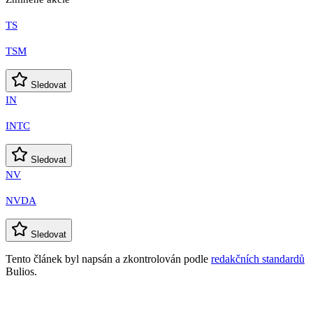
TS
TSM
Sledovat
IN
INTC
Sledovat
NV
NVDA
Sledovat
Tento článek byl napsán a zkontrolován podle
redakčních standardů
Bulios.