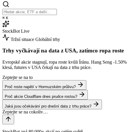
⌘
K
StockBot
Live
Tržní situace
Globální trhy
Trhy vyčkávají na data z USA, zatímco ropa roste
Evropské akcie stagnují, ropa roste kvůli Íránu. Hang Seng
-1.50%
klesá, futures v USA čekají na data z trhu práce.
Zeptejte se na to
Proč roste napětí v Hormuzském průlivu?
Proč akcie Cloudflare dnes prudce rostou?
Jaká jsou očekávání pro dnešní data z trhu práce?
StockBot zná 80,000+ akcií po celém světě