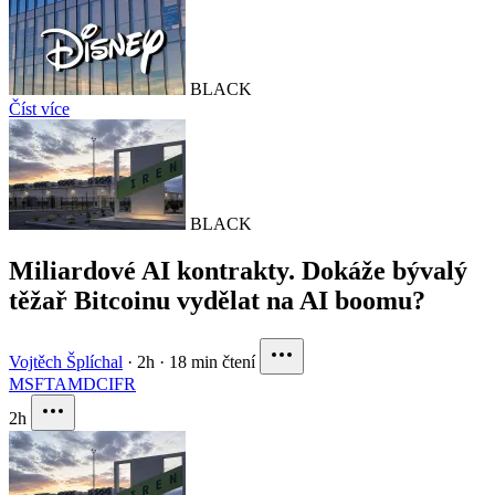
BLACK
Číst více
BLACK
Miliardové AI kontrakty. Dokáže bývalý
těžař Bitcoinu vydělat na AI boomu?
Vojtěch Šplíchal
·
2h
·
18 min čtení
MSFT
AMD
CIFR
2h