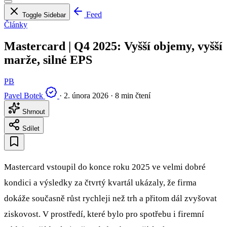
Feed
Toggle Sidebar
Články
Mastercard | Q4 2025: Vyšší objemy, vyšší
marže, silné EPS
PB
Pavel Botek
·
2. února 2026
·
8 min čtení
Shrnout
Sdílet
Mastercard vstoupil do konce roku 2025 ve velmi dobré
kondici a výsledky za čtvrtý kvartál ukázaly, že firma
dokáže současně růst rychleji než trh a přitom dál zvyšovat
ziskovost. V prostředí, které bylo pro spotřebu i firemní