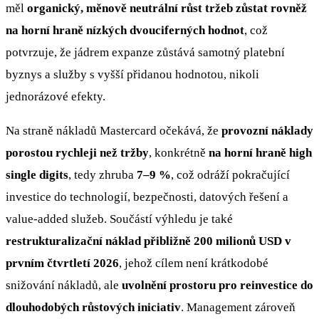
měl
organický, měnově neutrální růst tržeb zůstat rovněž
na horní hraně nízkých dvouciferných hodnot
, což
potvrzuje, že jádrem expanze zůstává samotný platební
byznys a služby s vyšší přidanou hodnotou, nikoli
jednorázové efekty.
Na straně nákladů Mastercard očekává, že
provozní náklady
porostou rychleji než tržby
, konkrétně
na horní hraně high
single digits
, tedy zhruba
7–9 %
, což odráží pokračující
investice do technologií, bezpečnosti, datových řešení a
value-added služeb. Součástí výhledu je také
restrukturalizační náklad přibližně 200 milionů USD v
prvním čtvrtletí 2026
, jehož cílem není krátkodobé
snižování nákladů, ale
uvolnění prostoru pro reinvestice do
dlouhodobých růstových iniciativ
. Management zároveň