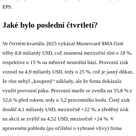
EPS.
Jaké bylo poslední čtvrtletí?
Ve čtvrtém kvartálu 2025 vykázal Mastercard
$MA
čisté
tržby 8,8 miliardy USD, což znamená meziroční růst o 18 %,
respektive o 15 % na měnově neutrální bázi. Provozní zisk
vzrostl na 4,9 miliardy USD, tedy o 25 %, což je jasný důkaz,
že růst nebyl „koupený“ náklady, ale že firma dokázala
využít provozní páku. Provozní marže se zvedla na 55,8 % z
52,6 % před rokem, tedy o 3,2 procentního bodu. Čistý zisk
dosáhl 4,1 miliardy USD, meziročně +22 %, a zředěný zisk
na akcii se zvýšil na 4,52 USD, meziročně +24 %. V
upraveném pohledu (po očištění o vybrané vlivy) firma