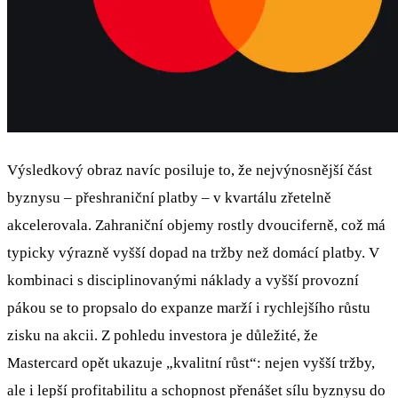
Výsledkový obraz navíc posiluje to, že nejvýnosnější část
byznysu – přeshraniční platby – v kvartálu zřetelně
akcelerovala. Zahraniční objemy rostly dvouciferně, což má
typicky výrazně vyšší dopad na tržby než domácí platby. V
kombinaci s disciplinovanými náklady a vyšší provozní
pákou se to propsalo do expanze marží i rychlejšího růstu
zisku na akcii. Z pohledu investora je důležité, že
Mastercard opět ukazuje „kvalitní růst“: nejen vyšší tržby,
ale i lepší profitabilitu a schopnost přenášet sílu byznysu do