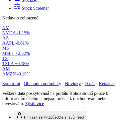
StockBot
Stock Screener
Nedávno zobrazené
NV
NVDA
-1.15%
AA
AAPL
-0.61%
MS
MSFT
+2.32%
TS
TSLA
+0.78%
AM
AMZN
-0.19%
Soukromí
·
Obchodní podmínky
·
Novinky
·
O nás
·
Redakce
Veškerá data poskytovaná na portálu Bulios slouží pouze k
informačním účelům a nejsou určena k obchodování nebo
investování.
Zjistit více
Přihlásit se
Přizpůsobte si svůj feed