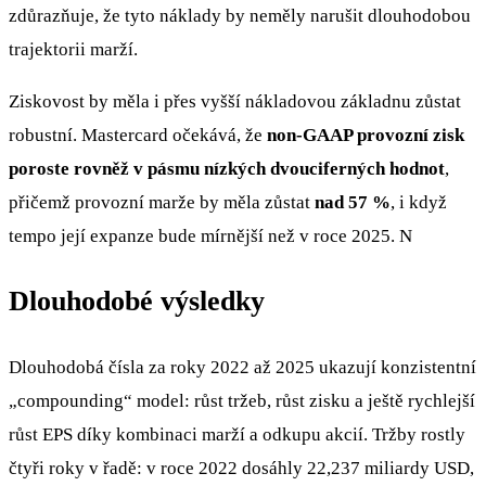
zdůrazňuje, že tyto náklady by neměly narušit dlouhodobou
trajektorii marží.
Ziskovost by měla i přes vyšší nákladovou základnu zůstat
robustní. Mastercard očekává, že
non-GAAP provozní zisk
poroste rovněž v pásmu nízkých dvouciferných hodnot
,
přičemž provozní marže by měla zůstat
nad 57 %
, i když
tempo její expanze bude mírnější než v roce 2025. N
Dlouhodobé výsledky
Dlouhodobá čísla za roky 2022 až 2025 ukazují konzistentní
„compounding“ model: růst tržeb, růst zisku a ještě rychlejší
růst EPS díky kombinaci marží a odkupu akcií. Tržby rostly
čtyři roky v řadě: v roce 2022 dosáhly 22,237 miliardy USD,