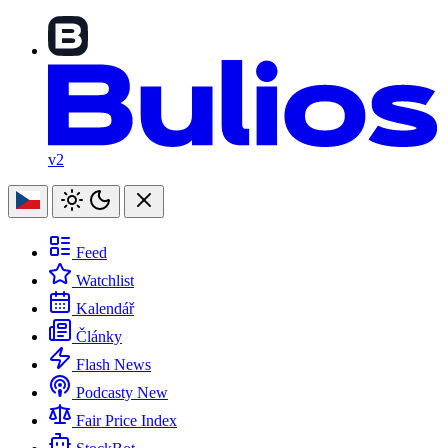
v2
Feed
Watchlist
Kalendář
Články
Flash News
Podcasty
New
Fair Price Index