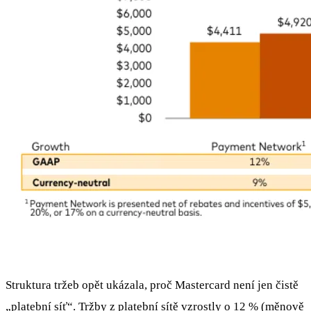
Struktura tržeb opět ukázala, proč Mastercard není jen čistě
„platební síť“. Tržby z platební sítě vzrostly o 12 % (měnově