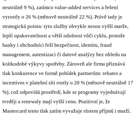
neutrálně 9 %), zatímco value-added services a řešení
vyrostly o 26 % (měnově neutrálně 22 %). Právě tady je
strategická pointa: tyto služby obvykle nesou vyšší marže,
lepší opakovatelnost a větší odolnost vůči cyklu, protože
banky i obchodníci řeší bezpečnost, identitu, fraud
management, autentizaci či datové analýzy bez ohledu na
krátkodobé výkyvy spotřeby. Zároveň ale firma přiznává
tlak konkurence ve formě pobídek partnerům: rebates a
incentives v platební síti rostly o 20 % (měnově neutrálně 17
%), což odpovídá prostředí, kde se programy vyjednávají
tvrději a renewaly mají vyšší cenu. Pozitivní je, že
Mastercard tento tlak zatím vyvažuje růstem příjmů i marží.