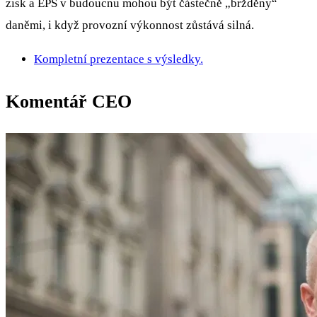
zisk a EPS v budoucnu mohou být částečně „bržděny“
daněmi, i když provozní výkonnost zůstává silná.
Kompletní prezentace s výsledky.
Komentář CEO