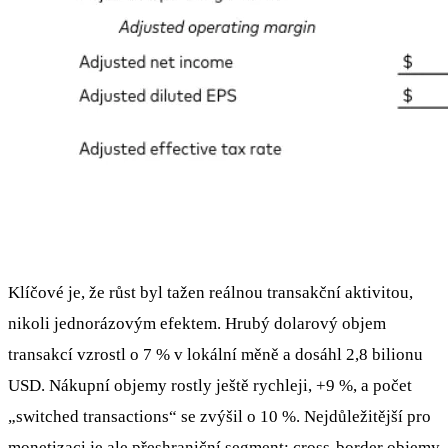
Klíčové je, že růst byl tažen reálnou transakční aktivitou,
nikoli jednorázovým efektem. Hrubý dolarový objem
transakcí vzrostl o 7 % v lokální měně a dosáhl 2,8 bilionu
USD. Nákupní objemy rostly ještě rychleji, +9 %, a počet
„switched transactions“ se zvýšil o 10 %. Nejdůležitější pro
monetizaci je ale přeshraniční segment: cross-border objemy