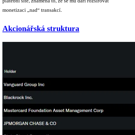
platební sítě, znamená to, že se mu daří rozšiřovat
monetizaci „nad“ transakcí.
Akcionářská struktura