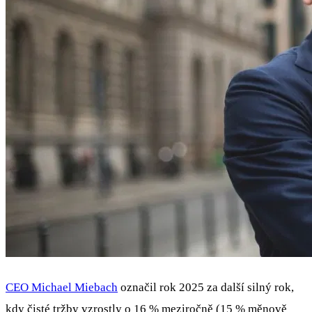
CEO Michael Miebach
označil rok 2025 za další silný rok,
kdy čisté tržby vzrostly o 16 % meziročně (15 % měnově