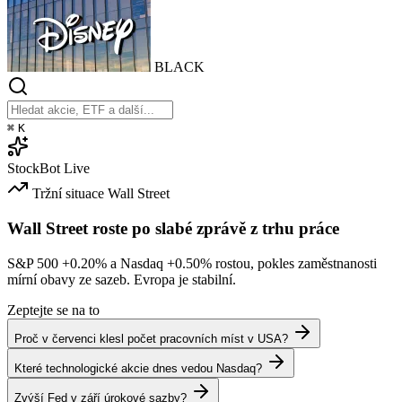
BLACK
⌘
K
StockBot
Live
Tržní situace
Wall Street
Wall Street roste po slabé zprávě z trhu práce
S&P 500
+0.20%
a Nasdaq
+0.50%
rostou, pokles zaměstnanosti
mírní obavy ze sazeb. Evropa je stabilní.
Zeptejte se na to
Proč v červenci klesl počet pracovních míst v USA?
Které technologické akcie dnes vedou Nasdaq?
Zvýší Fed v září úrokové sazby?