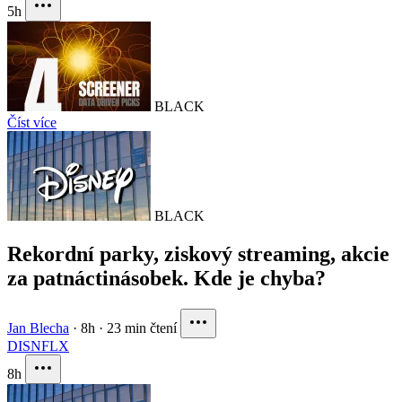
5h
BLACK
Číst více
BLACK
Rekordní parky, ziskový streaming, akcie
za patnáctinásobek. Kde je chyba?
Jan Blecha
·
8h
·
23 min čtení
DIS
NFLX
8h