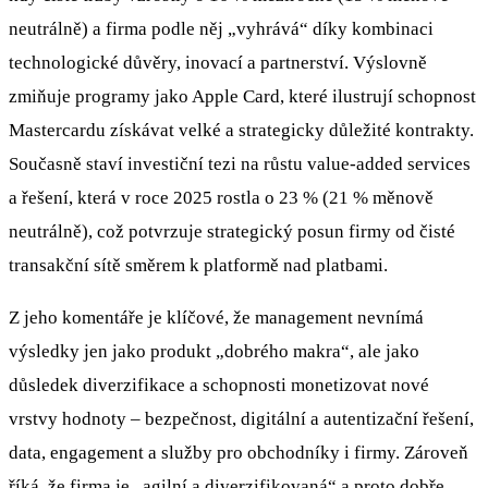
neutrálně) a firma podle něj „vyhrává“ díky kombinaci
technologické důvěry, inovací a partnerství. Výslovně
zmiňuje programy jako Apple Card, které ilustrují schopnost
Mastercardu získávat velké a strategicky důležité kontrakty.
Současně staví investiční tezi na růstu value-added services
a řešení, která v roce 2025 rostla o 23 % (21 % měnově
neutrálně), což potvrzuje strategický posun firmy od čisté
transakční sítě směrem k platformě nad platbami.
Z jeho komentáře je klíčové, že management nevnímá
výsledky jen jako produkt „dobrého makra“, ale jako
důsledek diverzifikace a schopnosti monetizovat nové
vrstvy hodnoty – bezpečnost, digitální a autentizační řešení,
data, engagement a služby pro obchodníky i firmy. Zároveň
říká, že firma je „agilní a diverzifikovaná“ a proto dobře