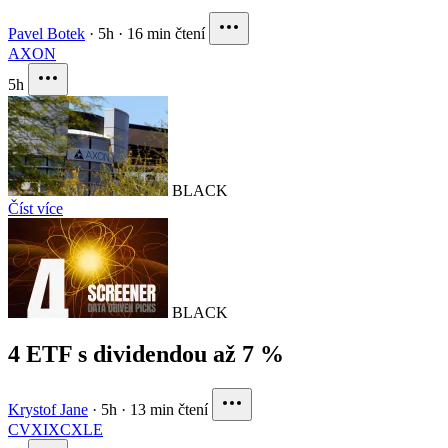
Pavel Botek
·
5h
·
16 min čtení
AXON
5h
BLACK
Číst více
BLACK
4 ETF s dividendou až 7 %
Krystof Jane
·
5h
·
13 min čtení
CVX
IXC
XLE