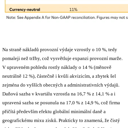
Na straně nákladů provozní výdaje vzrostly o 10 %, tedy
pomaleji než tržby, což vysvětluje expanzi provozní marže.
V upraveném pohledu rostly náklady o 14 % (měnově
neutrálně 12 %), částečně i kvůli akvizicím, a zbytek šel
zejména do vyšších obecných a administrativních výdajů.
Daňová sazba v kvartálu vzrostla na 16,7 % z 14,1 % a i
upravená sazba se posunula na 17,0 % z 14,9 %, což firma
přičítá především efektu globální minimální daně a
geografickému mixu zisků. Prakticky to znamená, že čistý