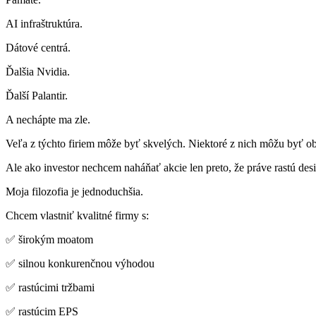
AI infraštruktúra.
Dátové centrá.
Ďalšia Nvidia.
Ďalší Palantir.
A nechápte ma zle.
Veľa z týchto firiem môže byť skvelých. Niektoré z nich môžu byť obr
Ale ako investor nechcem naháňať akcie len preto, že práve rastú desi
Moja filozofia je jednoduchšia.
Chcem vlastniť kvalitné firmy s:
✅ širokým moatom
✅ silnou konkurenčnou výhodou
✅ rastúcimi tržbami
✅ rastúcim EPS