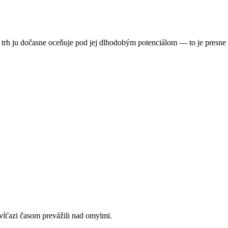
w, a trh ju dočasne oceňuje pod jej dlhodobým potenciálom — to je presne
víťazi časom prevážili nad omylmi.