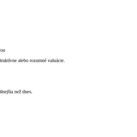
ťou
traktívne alebo rozumné valuácie.
lnejšia než dnes.