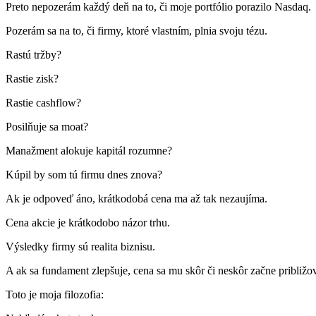
Preto nepozerám každý deň na to, či moje portfólio porazilo Nasdaq.
Pozerám sa na to, či firmy, ktoré vlastním, plnia svoju tézu.
Rastú tržby?
Rastie zisk?
Rastie cashflow?
Posilňuje sa moat?
Manažment alokuje kapitál rozumne?
Kúpil by som tú firmu dnes znova?
Ak je odpoveď áno, krátkodobá cena ma až tak nezaujíma.
Cena akcie je krátkodobo názor trhu.
Výsledky firmy sú realita biznisu.
A ak sa fundament zlepšuje, cena sa mu skôr či neskôr začne približo
Toto je moja filozofia: