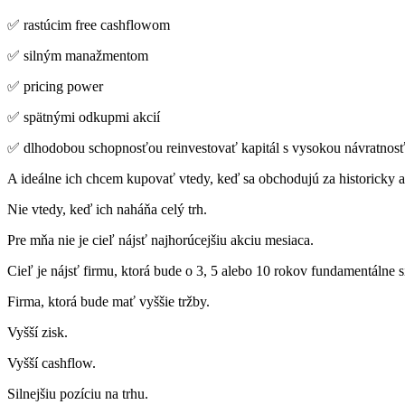
✅ rastúcim free cashflowom
✅ silným manažmentom
✅ pricing power
✅ spätnými odkupmi akcií
✅ dlhodobou schopnosťou reinvestovať kapitál s vysokou návratnos
A ideálne ich chcem kupovať vtedy, keď sa obchodujú za historicky a
Nie vtedy, keď ich naháňa celý trh.
Pre mňa nie je cieľ nájsť najhorúcejšiu akciu mesiaca.
Cieľ je nájsť firmu, ktorá bude o 3, 5 alebo 10 rokov fundamentálne si
Firma, ktorá bude mať vyššie tržby.
Vyšší zisk.
Vyšší cashflow.
Silnejšiu pozíciu na trhu.