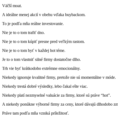
Väčší moat.
A ideálne menej akcií v obehu vďaka buybackom.
To je podľa mňa reálne investovanie.
Nie je to o tom trafiť dno.
Nie je to o tom kúpiť presne pred veľkým rastom.
Nie je to o tom byť v každej hot téme.
Je to o tom vlastniť silné firmy dostatočne dlho.
Trh vie byť krátkodobo extrémne emocionálny.
Niekedy ignoruje kvalitné firmy, pretože nie sú momentálne v móde.
Niekedy trestá dobré výsledky, lebo čakal ešte viac.
Niekedy platí nezmyselné valuácie za firmy, ktoré sú práve “hot”.
A niekedy ponúkne výborné firmy za ceny, ktoré dávajú dlhodobo zm
Práve tam podľa mňa vzniká príležitosť.