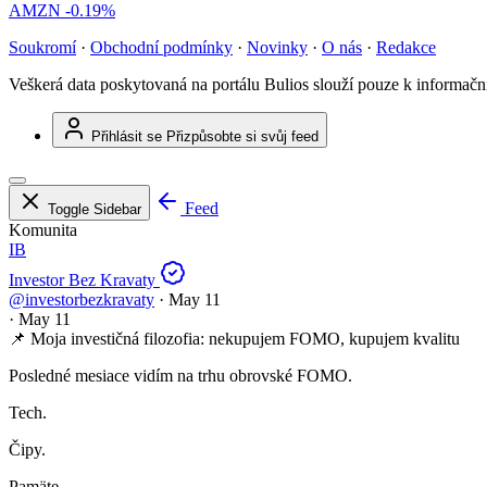
AMZN
-0.19%
Soukromí
·
Obchodní podmínky
·
Novinky
·
O nás
·
Redakce
Veškerá data poskytovaná na portálu Bulios slouží pouze k informač
Přihlásit se
Přizpůsobte si svůj feed
Feed
Toggle Sidebar
Komunita
IB
Investor Bez Kravaty
@investorbezkravaty
·
May 11
·
May 11
📌 Moja investičná filozofia: nekupujem FOMO, kupujem kvalitu
Posledné mesiace vidím na trhu obrovské FOMO.
Tech.
Čipy.
Pamäte.