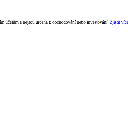
ním účelům a nejsou určena k obchodování nebo investování.
Zjistit víc