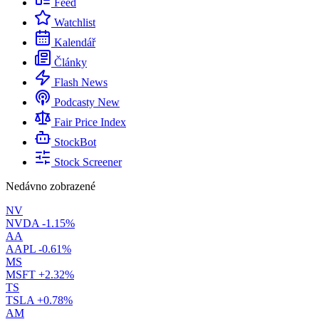
Feed
Watchlist
Kalendář
Články
Flash News
Podcasty
New
Fair Price Index
StockBot
Stock Screener
Nedávno zobrazené
NV
NVDA
-1.15%
AA
AAPL
-0.61%
MS
MSFT
+2.32%
TS
TSLA
+0.78%
AM