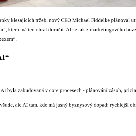
roky klesajících tržeb, nový CEO Michael Fiddelke plánoval utra
, která má ten obrat doručit. AI se tak z marketingového buzz
apexem“.
AI“
 AI byla zabudovaná v core procesech - plánování zásob, pricing
AI všude, ale AI tam, kde má jasný byznysový dopad: rychlejší o