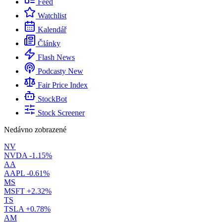
Feed
Watchlist
Kalendář
Články
Flash News
Podcasty
New
Fair Price Index
StockBot
Stock Screener
Nedávno zobrazené
NV
NVDA
-1.15%
AA
AAPL
-0.61%
MS
MSFT
+2.32%
TS
TSLA
+0.78%
AM