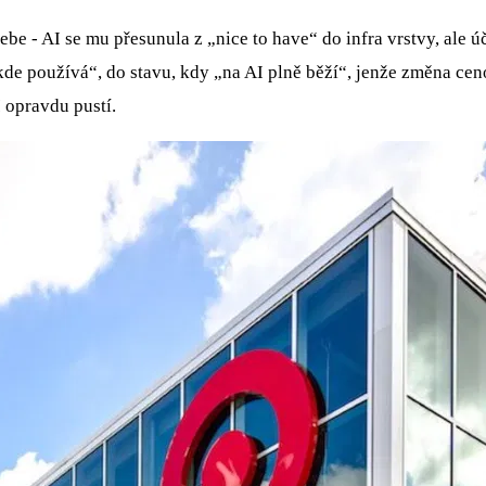
sebe - AI se mu přesunula z „nice to have“ do infra vrstvy, ale 
de používá“, do stavu, kdy „na AI plně běží“, jenže změna ce
I opravdu pustí.