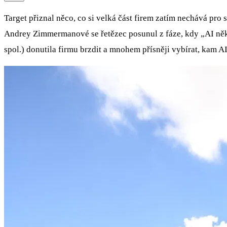
Target přiznal něco, co si velká část firem zatím nechává pro 
Andrey Zimmermanové se řetězec posunul z fáze, kdy „AI něk
spol.) donutila firmu brzdit a mnohem přísněji vybírat, kam A