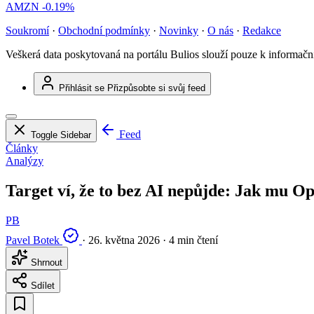
AMZN
-0.19%
Soukromí
·
Obchodní podmínky
·
Novinky
·
O nás
·
Redakce
Veškerá data poskytovaná na portálu Bulios slouží pouze k informač
Přihlásit se
Přizpůsobte si svůj feed
Feed
Toggle Sidebar
Články
Analýzy
Target ví, že to bez AI nepůjde: Jak mu O
PB
Pavel Botek
·
26. května 2026
·
4 min čtení
Shrnout
Sdílet