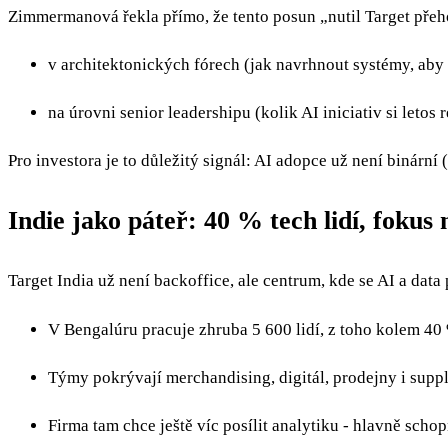
Zimmermanová řekla přímo, že tento posun „nutil Target přeho
v architektonických fórech (jak navrhnout systémy, aby 
na úrovni senior leadershipu (kolik AI iniciativ si letos
Pro investora je to důležitý signál: AI adopce už není binárn
Indie jako páteř: 40 % tech lidí, fokus 
Target India už není backoffice, ale centrum, kde se AI a data 
V Bengalúru pracuje zhruba 5 600 lidí, z toho kolem 40 
Týmy pokrývají merchandising, digitál, prodejny i suppl
Firma tam chce ještě víc posílit analytiku - hlavně sch