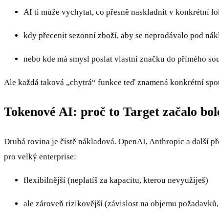
AI ti může vychytat, co přesně naskladnit v konkrétní lo
kdy přecenit sezonní zboží, aby se neprodávalo pod nák
nebo kde má smysl poslat vlastní značku do přímého so
Ale každá taková „chytrá“ funkce teď znamená konkrétní spot
Tokenové AI: proč to Target začalo bol
Druhá rovina je čistě nákladová. OpenAI, Anthropic a další pře
pro velký enterprise:
flexibilnější (neplatíš za kapacitu, kterou nevyužiješ)
ale zároveň rizikovější (závislost na objemu požadavků