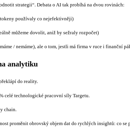
dnotit strategii“. Debata o AI tak probíhá na dvou rovinách:
tokeny používaly co nejefektivněji)
 reálně můžeme dovolit, aniž by sežraly rozpočet)
í (máme / nemáme), ale o tom, jestli má firma v ruce i finančn
na analytiku
překlápí do reality.
% celé technologické pracovní síly Targetu.
y chain.
opnost proměnit obrovský objem dat do rychlých insightů: co se 