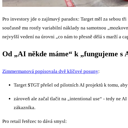
Pro investory jde o zajímavý paradox: Target měl za sebou tři 
současně mu rostly variabilní náklady na samotnou „mozkovnu“
nejvyšší vedení na úrovni „co nám to přesně dělá s marží a c
Od „AI někde máme“ k „fungujeme s 
Zimmermanová popisovala dvě klíčové posuny
:
Target
$TGT
přešel od pilotních AI projektů k tomu, aby
zároveň ale začal tlačit na „intentional use“ - tedy ne 
zákazníka.
Pro retail řetězec to dává smysl: