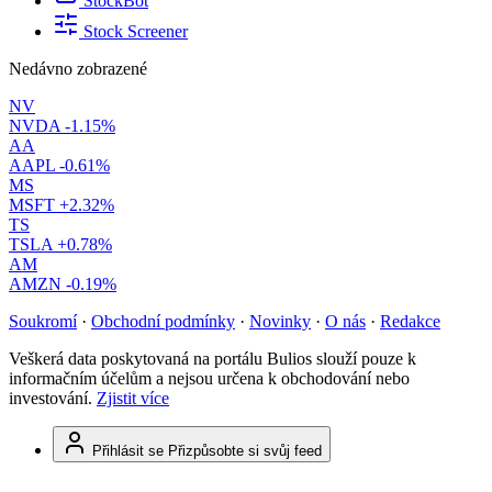
StockBot
Stock Screener
Nedávno zobrazené
NV
NVDA
-1.15%
AA
AAPL
-0.61%
MS
MSFT
+2.32%
TS
TSLA
+0.78%
AM
AMZN
-0.19%
Soukromí
·
Obchodní podmínky
·
Novinky
·
O nás
·
Redakce
Veškerá data poskytovaná na portálu Bulios slouží pouze k
informačním účelům a nejsou určena k obchodování nebo
investování.
Zjistit více
Přihlásit se
Přizpůsobte si svůj feed