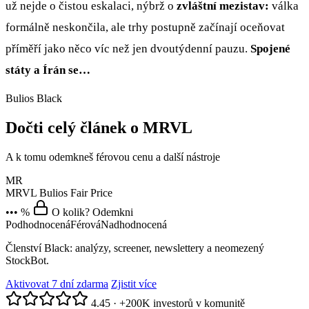
už nejde o čistou eskalaci, nýbrž o
zvláštní mezistav:
válka
formálně neskončila, ale trhy postupně začínají oceňovat
příměří jako něco víc než jen dvoutýdenní pauzu.
Spojené
státy a Írán se…
Bulios Black
Dočti celý článek o MRVL
A k tomu odemkneš férovou cenu a další nástroje
MR
MRVL
Bulios Fair Price
••• %
O kolik? Odemkni
Podhodnocená
Férová
Nadhodnocená
Členství Black: analýzy, screener, newslettery a neomezený
StockBot.
Aktivovat 7 dní zdarma
Zjistit více
4.45
·
+200K investorů v komunitě