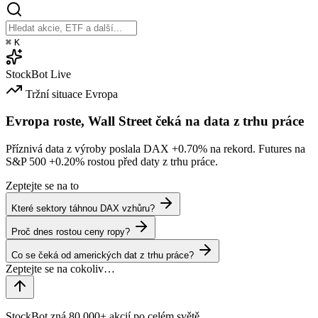
⌘
K
StockBot
Live
Tržní situace
Evropa
Evropa roste, Wall Street čeká na data z trhu práce
Příznivá data z výroby poslala DAX
+0.70%
na rekord. Futures na
S&P 500
+0.20%
rostou před daty z trhu práce.
Zeptejte se na to
Které sektory táhnou DAX vzhůru?
Proč dnes rostou ceny ropy?
Co se čeká od amerických dat z trhu práce?
StockBot zná 80,000+ akcií po celém světě