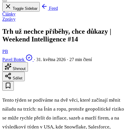
Feed
Toggle Sidebar
Články
Zprávy
Trh už nechce příběhy, chce důkazy |
Weekend Intelligence #14
PB
Pavel Botek
·
31. května 2026
·
27 min čtení
Shrnout
Sdílet
Tento týden se podíváme na dvě věci, které začínají měnit
náladu na trzích: na Írán a ropu, protože geopolitické riziko
se může rychle přelít do inflace, sazeb a marží firem, a na
výsledkový týden v USA, kde Snowflake, Salesforce,