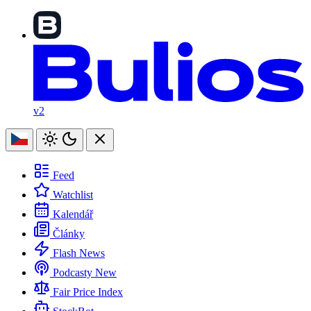
v2
Feed
Watchlist
Kalendář
Články
Flash News
Podcasty
New
Fair Price Index