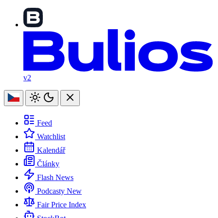
v2
Feed
Watchlist
Kalendář
Články
Flash News
Podcasty
New
Fair Price Index