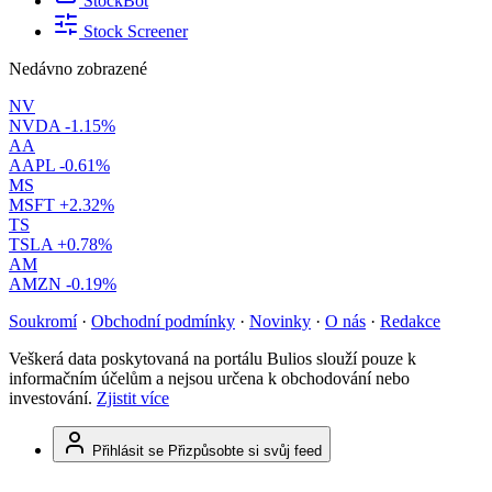
StockBot
Stock Screener
Nedávno zobrazené
NV
NVDA
-1.15%
AA
AAPL
-0.61%
MS
MSFT
+2.32%
TS
TSLA
+0.78%
AM
AMZN
-0.19%
Soukromí
·
Obchodní podmínky
·
Novinky
·
O nás
·
Redakce
Veškerá data poskytovaná na portálu Bulios slouží pouze k
informačním účelům a nejsou určena k obchodování nebo
investování.
Zjistit více
Přihlásit se
Přizpůsobte si svůj feed