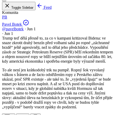
Feed
Toggle Sidebar
Komunita
PB
Pavel Botek
@pavelbotek
·
Jun 1
·
Jun 1
Trump teď dělá přesně to, za co v kampani kritizoval Bidena: ve
snaze zkrotit drahý benzín před volbami sahá po ropné „záchranné
brzdě“ ještě agresivněji, než to dělal jeho předchůdce. Vypouštění
zásob ze Strategic Petroleum Reserve (SPR) běží rekordním tempem
a objem nouzové ropy se blíží nejnižším úrovním od začátku 80. let,
kdy americká ekonomika i spotřeba energie byly výrazně menší.
To ale není jen krátkodobý trik na pumpě. Ropný šok vyvolaný
válkou s Íránem a de facto odstřižením ropy z Perského zálivu
ukázal, proč SPR existuje - ale také to, že „vyjedená špajz“ se bude
muset po krizi znovu naplnit. A až se USA pustí do doplňování
rezerv v situaci, kdy je globální nabídka kvůli Hormuzu už tak
napjatá, samo to bude držet poptávku a tlak na ceny výš. Jinými
slovy: aktuální úleva na benzínkách je vykoupená tím, že účet přijde
později - v podobě dražší ropy ve chvíli, kdy se budou tyhle
„vypůjčené“ barely vracet zpátky do podzemí.