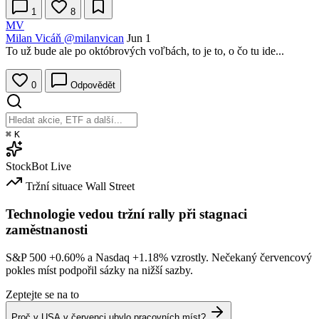
1
8
MV
Milan Vicáň
@milanvican
Jun 1
To už bude ale po októbrových voľbách, to je to, o čo tu ide...
0
Odpovědět
⌘
K
StockBot
Live
Tržní situace
Wall Street
Technologie vedou tržní rally při stagnaci
zaměstnanosti
S&P 500
+0.60%
a Nasdaq
+1.18%
vzrostly. Nečekaný červencový
pokles míst podpořil sázky na nižší sazby.
Zeptejte se na to
Proč v USA v červenci ubylo pracovních míst?