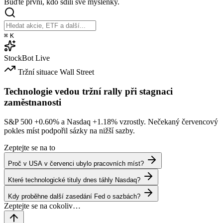
Buďte první, kdo sdílí své myšlenky.
⌘
K
StockBot
Live
Tržní situace
Wall Street
Technologie vedou tržní rally při stagnaci
zaměstnanosti
S&P 500
+0.60%
a Nasdaq
+1.18%
vzrostly. Nečekaný červencový
pokles míst podpořil sázky na nižší sazby.
Zeptejte se na to
Proč v USA v červenci ubylo pracovních míst?
Které technologické tituly dnes táhly Nasdaq?
Kdy proběhne další zasedání Fed o sazbách?