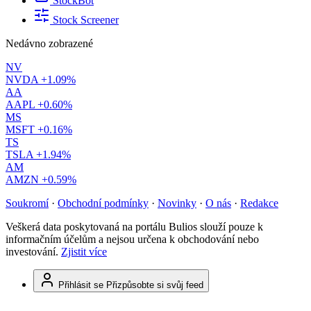
StockBot
Stock Screener
Nedávno zobrazené
NV
NVDA
+1.09%
AA
AAPL
+0.60%
MS
MSFT
+0.16%
TS
TSLA
+1.94%
AM
AMZN
+0.59%
Soukromí
·
Obchodní podmínky
·
Novinky
·
O nás
·
Redakce
Veškerá data poskytovaná na portálu Bulios slouží pouze k
informačním účelům a nejsou určena k obchodování nebo
investování.
Zjistit více
Přihlásit se
Přizpůsobte si svůj feed