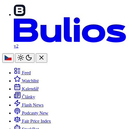
v2
Feed
Watchlist
Kalendář
Články
Flash News
Podcasty
New
Fair Price Index