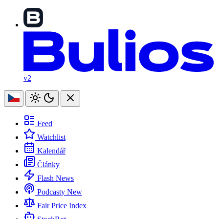
v2
Feed
Watchlist
Kalendář
Články
Flash News
Podcasty
New
Fair Price Index