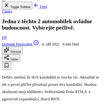
Feed
Toggle Sidebar
Články
Jedna z těchto 2 automobilek ovládne
budoucnost. Vybírejte pečlivě.
DP
Dominik Petrnoušek
·
4. září 2022
·
6 min čtení
Shrnout
Sdílet
Dobře, možná, že těch kandidátů je trochu víc. Aktuálně se
ale o první příčku přetahují pouze dva kandidáti. Shodou
okolností moji oblíbenci. Světoznámá Tesla
$TSLA
a
agresivně expandující, dravý BYD.