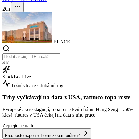
20h
BLACK
⌘
K
StockBot
Live
Tržní situace
Globální trhy
Trhy vyčkávají na data z USA, zatímco ropa roste
Evropské akcie stagnují, ropa roste kvůli Íránu. Hang Seng
-1.50%
klesá, futures v USA čekají na data z trhu práce.
Zeptejte se na to
Proč roste napětí v Hormuzském průlivu?