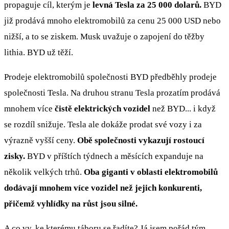
propaguje cíl, kterým je
levná Tesla za 25 000 dolarů.
BYD
již prodává mnoho elektromobilů za cenu 25 000 USD nebo
nižší, a to se ziskem. Musk uvažuje o zapojení do těžby
lithia. BYD už těží.
Prodeje elektromobilů společnosti BYD předběhly prodeje
společnosti Tesla. Na druhou stranu Tesla prozatím prodává
mnohem více
čistě elektrických vozidel
než BYD... i když
se rozdíl snižuje. Tesla ale dokáže prodat své vozy i za
výrazně vyšší ceny.
Obě společnosti vykazují rostoucí
zisky.
BYD v příštích týdnech a měsících expanduje na
několik velkých trhů.
Oba giganti v oblasti elektromobilů
dodávají mnohem více vozidel než jejich konkurenti,
přičemž vyhlídky na růst jsou silné.
A co vy, ke kterému táboru se řadíte? Já jsem pořád tým