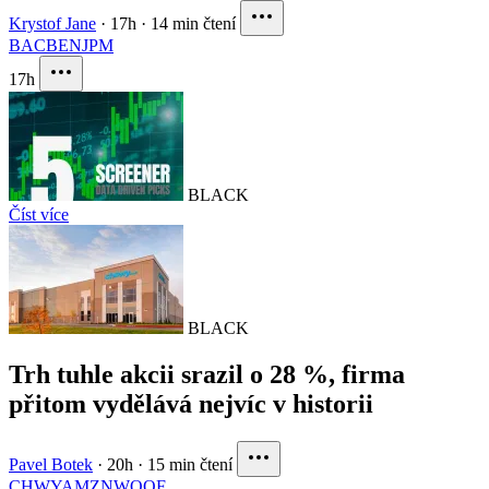
Krystof Jane
·
17h
·
14 min čtení
BAC
BEN
JPM
17h
BLACK
Číst více
BLACK
Trh tuhle akcii srazil o 28 %, firma
přitom vydělává nejvíc v historii
Pavel Botek
·
20h
·
15 min čtení
CHWY
AMZN
WOOF