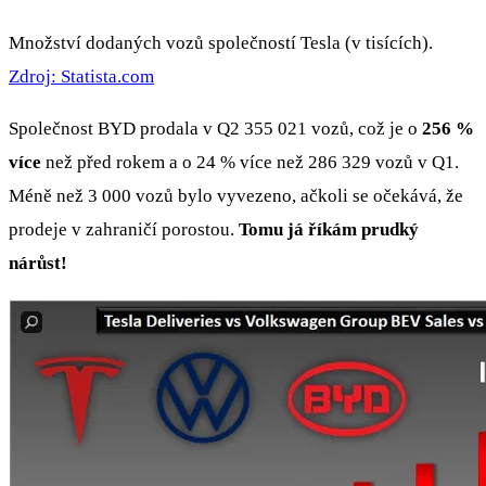
Množství dodaných vozů společností Tesla (v tisících).
Zdroj: Statista.com
Společnost BYD prodala v Q2 355 021 vozů, což je o
256 %
více
než před rokem a o 24 % více než 286 329 vozů v Q1.
Méně než 3 000 vozů bylo vyvezeno, ačkoli se očekává, že
prodeje v zahraničí porostou.
Tomu já říkám prudký
nárůst!