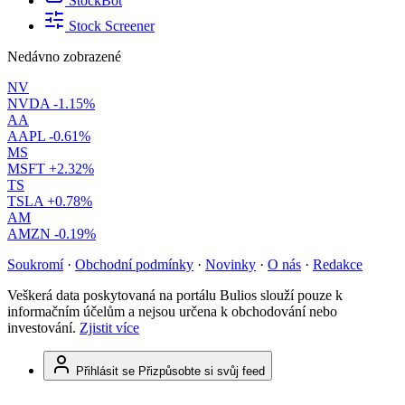
StockBot
Stock Screener
Nedávno zobrazené
NV
NVDA
-1.15%
AA
AAPL
-0.61%
MS
MSFT
+2.32%
TS
TSLA
+0.78%
AM
AMZN
-0.19%
Soukromí
·
Obchodní podmínky
·
Novinky
·
O nás
·
Redakce
Veškerá data poskytovaná na portálu Bulios slouží pouze k
informačním účelům a nejsou určena k obchodování nebo
investování.
Zjistit více
Přihlásit se
Přizpůsobte si svůj feed