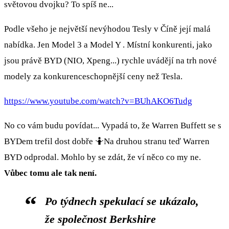
světovou dvojku? To spíš ne...
Podle všeho je největší nevýhodou Tesly v Číně její malá
nabídka. Jen Model 3 a Model Y . Místní konkurenti, jako
jsou právě BYD (NIO, Xpeng...) rychle uvádějí na trh nové
modely za konkurenceschopnější ceny než Tesla.
https://www.youtube.com/watch?v=BUhAKO6Tudg
No co vám budu povídat... Vypadá to, že Warren Buffett se s
BYDem trefil dost dobře 🤷Na druhou stranu teď Warren
BYD odprodal. Mohlo by se zdát, že ví něco co my ne.
Vůbec tomu ale tak není.
Po týdnech spekulací se ukázalo,
že společnost Berkshire