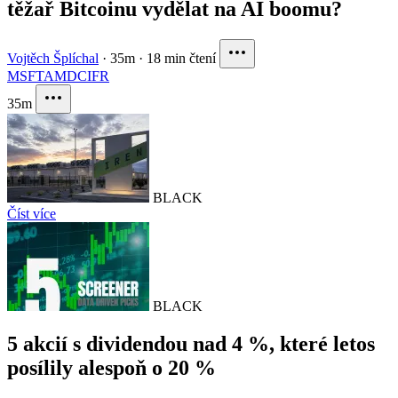
těžař Bitcoinu vydělat na AI boomu?
Vojtěch Šplíchal
·
35m
·
18 min čtení
MSFT
AMD
CIFR
35m
BLACK
Číst více
BLACK
5 akcií s dividendou nad 4 %, které letos
posílily alespoň o 20 %