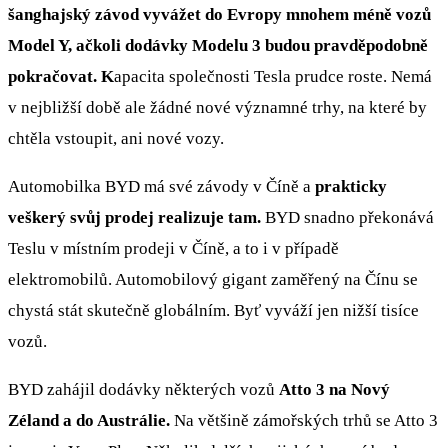
šanghajský závod vyvážet do Evropy mnohem méně vozů
Model Y, ačkoli dodávky Modelu 3 budou pravděpodobně
pokračovat. K
apacita společnosti Tesla prudce roste. Nemá
v nejbližší době ale žádné nové významné trhy, na které by
chtěla vstoupit, ani nové vozy.
Automobilka BYD má své závody v Číně a
prakticky
veškerý svůj prodej realizuje tam.
BYD snadno překonává
Teslu v místním prodeji v Číně, a to i v případě
elektromobilů. Automobilový gigant zaměřený na Čínu se
chystá stát skutečně globálním. Byť vyváží jen nižší tisíce
vozů.
BYD zahájil dodávky některých vozů
Atto 3 na Nový
Zéland a do Austrálie.
Na většině zámořských trhů se Atto 3