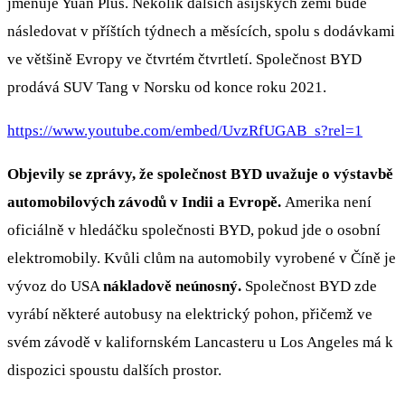
jmenuje Yuan Plus. Několik dalších asijských zemí bude
následovat v příštích týdnech a měsících, spolu s dodávkami
ve většině Evropy ve čtvrtém čtvrtletí. Společnost BYD
prodává SUV Tang v Norsku od konce roku 2021.
https://www.youtube.com/embed/UvzRfUGAB_s?rel=1
Objevily se zprávy, že společnost BYD uvažuje o výstavbě
automobilových závodů v Indii a Evropě.
Amerika není
oficiálně v hledáčku společnosti BYD, pokud jde o osobní
elektromobily. Kvůli clům na automobily vyrobené v Číně je
vývoz do USA
nákladově neúnosný.
Společnost BYD zde
vyrábí některé autobusy na elektrický pohon, přičemž ve
svém závodě v kalifornském Lancasteru u Los Angeles má k
dispozici spoustu dalších prostor.