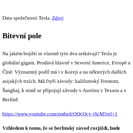
Data společnosti Tesla.
Zdroj
Bitevní pole
Na jakém bojišti se vlastně tyto dva setkávají? Tesla je
globální gigant. Prodává hlavně v Severní Americe, Evropě a
Číně. Významný podíl má i v Koreji a na některých dalších
asijských trzích. Má čtyři závody: kalifornský Fremont,
Šanghaj, k nimž se připojují závody v Austinu v Texasu a v
Berlíně.
https://www.youtube.com/embed/OQcQcy-jScM?rel=1
Vzhledem k tomu, že se berlínský závod rozjíždí, bude