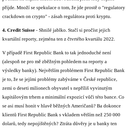
přijde. Množí se spekulace o tom, že jde prostě o "regulatory
crackdown on crypto" - zásah regulátora proti kryptu.
4. Credit Suisse
- Shnilé jablko. Stačí si pročíst jejich
kvartální reporty, zejména ten z čtvrtého kvartálu 2022.
V případě First Republic Bank to tak jednoduché není
(alespoň ne pro mě zběžným pohledem na reporty a
výsledky banky). Největším problémem First Republic Bank
je to, že se jejími problémy zabýváme v České republice,
zemi o deseti milionech obyvatel s nepříliš vyvinutým
kapitálovým trhem a minimální expozicí vůči této bance. Co
se asi musí honit v hlavě běžných Američanů? Ba dokonce
klientů First Republic Bank s vkladem větším než 250 000
dolarů, tedy nepojištěných? Ztráta důvěry je u banky ten