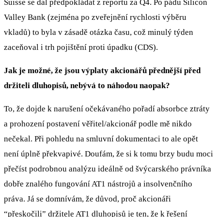
Suisse se dal předpokládat z reportu za Q4. Po pádu Silicon
Valley Bank (zejména po zveřejnění rychlosti výběru
vkladů) to byla v zásadě otázka času, což minulý týden
zaceňoval i trh pojištění proti úpadku (CDS).
Jak je možné, že jsou výplaty akcionářů přednější před
držiteli dluhopisů, nebývá to náhodou naopak?
To, že dojde k narušení očekávaného pořadí absorbce ztráty
a prohození postavení věřitel/akcionář podle mě nikdo
nečekal. Při pohledu na smluvní dokumentaci to ale opět
není úplně překvapivé. Doufám, že si k tomu brzy budu moci
přečíst podrobnou analýzu ideálně od švýcarského právníka
dobře znalého fungování AT1 nástrojů a insolvenčního
práva. Já se domnívám, že důvod, proč akcionáři
“přeskočili” držitele AT1 dluhopisů je ten, že k řešení