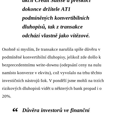
akcii Credit Suisse a přeskočí
dokonce držitele AT1
podmíněných konvertibilních
dluhopisů, tak z transakce
odchází vlastně jako vítězové.
Osobně si myslím, že transakce narušila spíše důvěru v
podmíněné konvertibilní dluhopisy, jelikož zde došlo k
bezprecedentnímu write-downu (odepsání ceny na nulu
namísto konverze v ekvitu), což vyvolalo na trhu těchto
investičních nástrojů šok. V pondělí jsme mohli na trzích
rizikových dluhopisů vidět u některých bank propad i o
20%.
Důvěra investorů ve finanční