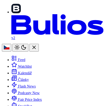
v2
Feed
Watchlist
Kalendář
Články
Flash News
Podcasty
New
Fair Price Index