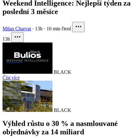
Weekend Intelligence: Nejlepší týden za
poslední 3 měsíce
Milan Charvat
·
13h
·
16 min čtení
13h
BLACK
Číst více
BLACK
Výhled růstu o 30 % a nasmlouvané
objednávky za 14 miliard