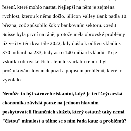
řešení, které mohlo nastat. Nejlepší na něm je zejména
rychlost, kterou k němu došlo. Silicon Valley Bank padla 10.
března, což způsobilo šok v bankovním sektoru. Credit
Suisse byla první na ráně, protože měla obrovské problémy
již ve čtvrtém kvartále 2022, kdy došlo k odlivu vkladů z
370 miliard na 233, tedy asi o 140 miliard vkladů. To je
vskutku obrovské číslo. Jejich kvartální report byl
prošpikován slovem depozit a popisem problémů, které to
vyvolalo.
Nemůže to být zároveň riskantní, když je teď švýcarská
ekonomika závislá pouze na jednom hlavním
poskytovateli finančních služeb, který ostatně taky nemá
"čistou" minulost a táhne se s ním řada kauz a problémů?