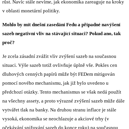
růst. Navíc stále nevíme, jak ekonomika zareaguje na kroky
v oblasti monetární politiky.
Mohlo by mít dnešní zasedání Fedu a případné navýšení
sazeb negativní vliv na stávající situaci? Pokud ano, tak
proč?
Je zcela zásadní zvážit vliv zvýšení sazeb na současnou
situaci. Výše sazeb totiž ovlivňuje úplně vše. Pokles cen
dluhových cenných papírů může být FEDem mitigován
pomocí nového mechanismu, jak již bylo uvedeno u
předchozí otázky. Tento mechanismus se však nedá použít
na všechny assety, a proto výrazné zvýšení sazeb může dále
vytvářet tlak na banky. Na druhou stranu inflace je stále
vysoká, ekonomika se neochlazuje a akciové trhy (v
očekávání snižování sazeb do konce roku) na současnou