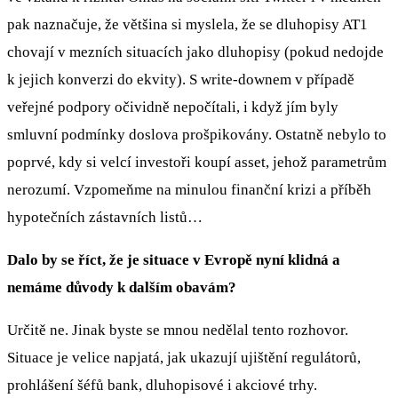
pak naznačuje, že většina si myslela, že se dluhopisy AT1
chovají v mezních situacích jako dluhopisy (pokud nedojde
k jejich konverzi do ekvity). S write-downem v případě
veřejné podpory očividně nepočítali, i když jím byly
smluvní podmínky doslova prošpikovány. Ostatně nebylo to
poprvé, kdy si velcí investoři koupí asset, jehož parametrům
nerozumí. Vzpomeňme na minulou finanční krizi a příběh
hypotečních zástavních listů…
Dalo by se říct, že je situace v Evropě nyní klidná a
nemáme důvody k dalším obavám?
Určitě ne. Jinak byste se mnou nedělal tento rozhovor.
Situace je velice napjatá, jak ukazují ujištění regulátorů,
prohlášení šéfů bank, dluhopisové i akciové trhy.