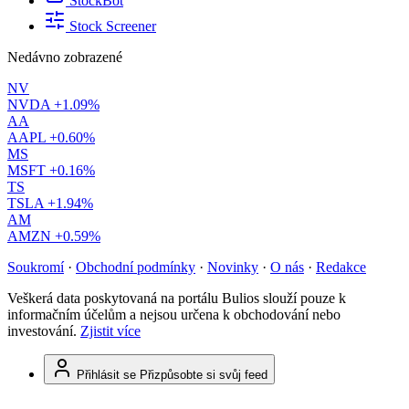
StockBot
Stock Screener
Nedávno zobrazené
NV
NVDA
+1.09%
AA
AAPL
+0.60%
MS
MSFT
+0.16%
TS
TSLA
+1.94%
AM
AMZN
+0.59%
Soukromí
·
Obchodní podmínky
·
Novinky
·
O nás
·
Redakce
Veškerá data poskytovaná na portálu Bulios slouží pouze k
informačním účelům a nejsou určena k obchodování nebo
investování.
Zjistit více
Přihlásit se
Přizpůsobte si svůj feed