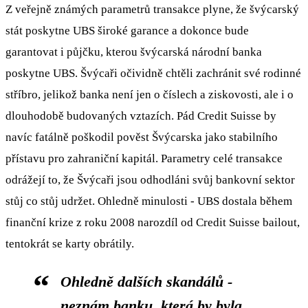
Z veřejně známých parametrů transakce plyne, že švýcarský
stát poskytne UBS široké garance a dokonce bude
garantovat i půjčku, kterou švýcarská národní banka
poskytne UBS. Švýcaři očividně chtěli zachránit své rodinné
stříbro, jelikož banka není jen o číslech a ziskovosti, ale i o
dlouhodobě budovaných vztazích. Pád Credit Suisse by
navíc fatálně poškodil pověst Švýcarska jako stabilního
přístavu pro zahraniční kapitál. Parametry celé transakce
odrážejí to, že Švýcaři jsou odhodláni svůj bankovní sektor
stůj co stůj udržet. Ohledně minulosti - UBS dostala během
finanční krize z roku 2008 narozdíl od Credit Suisse bailout,
tentokrát se karty obrátily.
Ohledně dalších skandálů -
neznám banku, která by byla