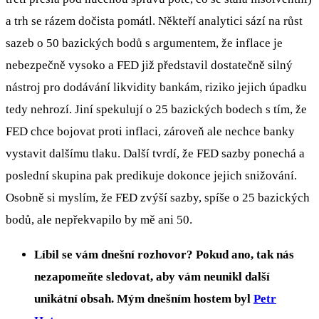
a trh se rázem dočista pomátl. Někteří analytici sází na růst
sazeb o 50 bazických bodů s argumentem, že inflace je
nebezpečně vysoko a FED již představil dostatečně silný
nástroj pro dodávání likvidity bankám, riziko jejich úpadku
tedy nehrozí. Jiní spekulují o 25 bazických bodech s tím, že
FED chce bojovat proti inflaci, zároveň ale nechce banky
vystavit dalšímu tlaku. Další tvrdí, že FED sazby ponechá a
poslední skupina pak predikuje dokonce jejich snižování.
Osobně si myslím, že FED zvýší sazby, spíše o 25 bazických
bodů, ale nepřekvapilo by mě ani 50.
Líbil se vám dnešní rozhovor? Pokud ano, tak nás
nezapomeňte sledovat, aby vám neunikl další
unikátní obsah. Mým dnešním hostem byl
Petr