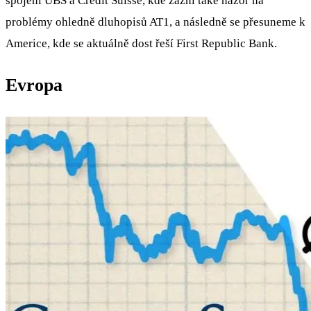
spojení UBS a Credit Suisse, kde zazní také názor na
problémy ohledně dluhopisů AT1, a následně se přesuneme k
Americe, kde se aktuálně dost řeší First Republic Bank.
Evropa