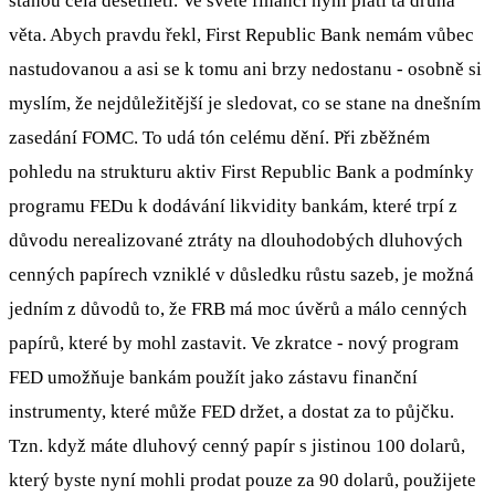
stanou celá desetiletí. Ve světě financí nyní platí ta druhá
věta. Abych pravdu řekl, First Republic Bank nemám vůbec
nastudovanou a asi se k tomu ani brzy nedostanu - osobně si
myslím, že nejdůležitější je sledovat, co se stane na dnešním
zasedání FOMC. To udá tón celému dění. Při zběžném
pohledu na strukturu aktiv First Republic Bank a podmínky
programu FEDu k dodávání likvidity bankám, které trpí z
důvodu nerealizované ztráty na dlouhodobých dluhových
cenných papírech vzniklé v důsledku růstu sazeb, je možná
jedním z důvodů to, že FRB má moc úvěrů a málo cenných
papírů, které by mohl zastavit. Ve zkratce - nový program
FED umožňuje bankám použít jako zástavu finanční
instrumenty, které může FED držet, a dostat za to půjčku.
Tzn. když máte dluhový cenný papír s jistinou 100 dolarů,
který byste nyní mohli prodat pouze za 90 dolarů, použijete