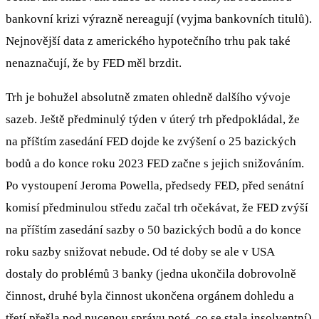
bankovní krizi výrazně nereagují (vyjma bankovních titulů).
Nejnovější data z amerického hypotečního trhu pak také
nenaznačují, že by FED měl brzdit.
Trh je bohužel absolutně zmaten ohledně dalšího vývoje
sazeb. Ještě předminulý týden v úterý trh předpokládal, že
na příštím zasedání FED dojde ke zvýšení o 25 bazických
bodů a do konce roku 2023 FED začne s jejich snižováním.
Po vystoupení Jeroma Powella, předsedy FED, před senátní
komisí předminulou středu začal trh očekávat, že FED zvýší
na příštím zasedání sazby o 50 bazických bodů a do konce
roku sazby snižovat nebude. Od té doby se ale v USA
dostaly do problémů 3 banky (jedna ukončila dobrovolně
činnost, druhé byla činnost ukončena orgánem dohledu a
třetí přešla pod nucenou správu poté, co se stala insolventní)