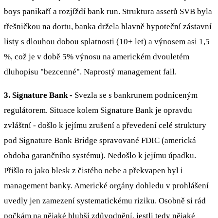
boys panikaří a rozjíždí bank run. Struktura assetů SVB byla
třešničkou na dortu, banka držela hlavně hypoteční zástavní
listy s dlouhou dobou splatnosti (10+ let) a výnosem asi 1,5
%, což je v době 5% výnosu na americkém dvouletém
dluhopisu "bezcenné". Naprostý management fail.
3. Signature Bank -
Svezla se s bankrunem podníceným
regulátorem. Situace kolem Signature Bank je opravdu
zvláštní - došlo k jejímu zrušení a převedení celé struktury
pod Signature Bank Bridge spravované FDIC (americká
obdoba garančního systému). Nedošlo k jejímu úpadku.
Přišlo to jako blesk z čistého nebe a překvapen byl i
management banky. Americké orgány dohledu v prohlášení
uvedly jen zamezení systematickému riziku. Osobně si rád
počkám na nějaké hlubší zdůvodnění, jestli tedy nějaké