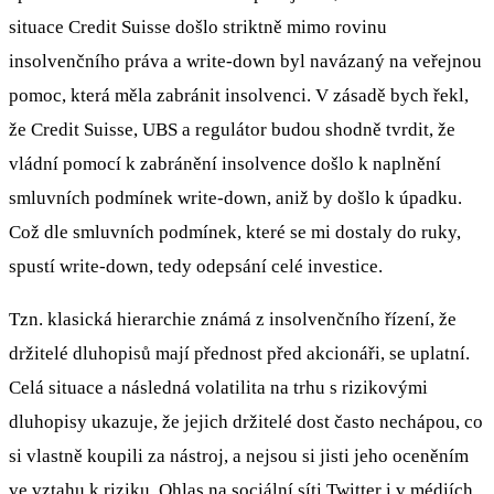
situace Credit Suisse došlo striktně mimo rovinu
insolvenčního práva a write-down byl navázaný na veřejnou
pomoc, která měla zabránit insolvenci. V zásadě bych řekl,
že Credit Suisse, UBS a regulátor budou shodně tvrdit, že
vládní pomocí k zabránění insolvence došlo k naplnění
smluvních podmínek write-down, aniž by došlo k úpadku.
Což dle smluvních podmínek, které se mi dostaly do ruky,
spustí write-down, tedy odepsání celé investice.
Tzn. klasická hierarchie známá z insolvenčního řízení, že
držitelé dluhopisů mají přednost před akcionáři, se uplatní.
Celá situace a následná volatilita na trhu s rizikovými
dluhopisy ukazuje, že jejich držitelé dost často nechápou, co
si vlastně koupili za nástroj, a nejsou si jisti jeho oceněním
ve vztahu k riziku. Ohlas na sociální síti Twitter i v médiích