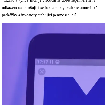
"Riziko a výnos akcií je v současné době nepřiměřené, s
odkazem na zhoršující se fundamenty, makroekonomické
překážky a investory stahující peníze z akcií.