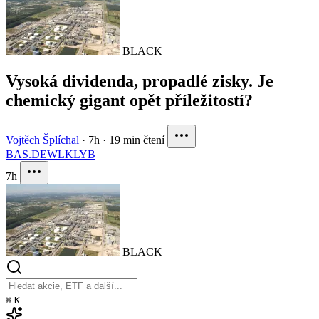
BLACK
Vysoká dividenda, propadlé zisky. Je
chemický gigant opět příležitostí?
Vojtěch Šplíchal
·
7h
·
19 min čtení
BAS.DE
WLK
LYB
7h
BLACK
⌘
K