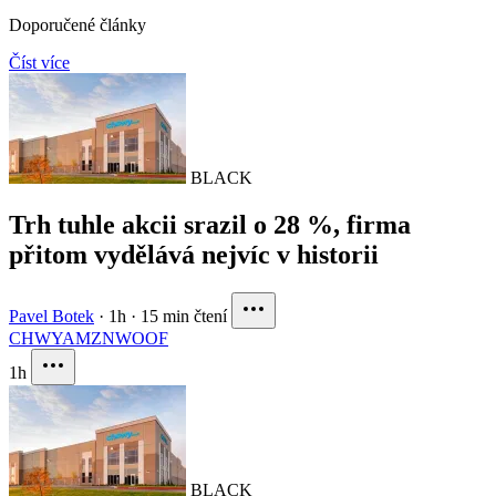
Doporučené články
Číst více
BLACK
Trh tuhle akcii srazil o 28 %, firma
přitom vydělává nejvíc v historii
Pavel Botek
·
1h
·
15 min čtení
CHWY
AMZN
WOOF
1h
BLACK