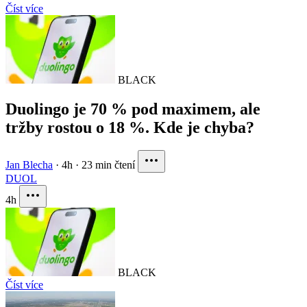
Číst více
BLACK
Duolingo je 70 % pod maximem, ale
tržby rostou o 18 %. Kde je chyba?
Jan Blecha
·
4h
·
23 min čtení
DUOL
4h
BLACK
Číst více