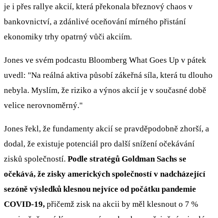
je i přes rallye akcií, která překonala březnový chaos v
bankovnictví, a zdánlivé oceňování mírného přistání
ekonomiky trhy opatrný vůči akciím.
Jones ve svém podcastu Bloomberg What Goes Up v pátek
uvedl: "Na reálná aktiva působí zákeřná síla, která tu dlouho
nebyla. Myslím, že riziko a výnos akcií je v současné době
velice nerovnoměrný."
Jones řekl, že fundamenty akcií se pravděpodobně zhorší, a
dodal, že existuje potenciál pro další snížení očekávání
zisků společností.
Podle stratégů Goldman Sachs se
očekává, že zisky amerických společností v nadcházející
sezóně výsledků klesnou nejvíce od počátku pandemie
COVID-19,
přičemž zisk na akcii by měl klesnout o 7 %