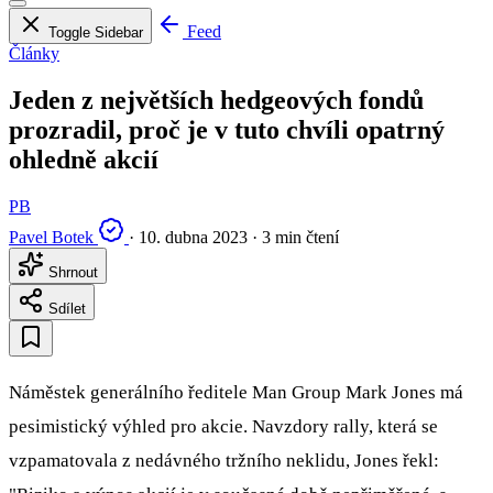
Feed
Toggle Sidebar
Články
Jeden z největších hedgeových fondů
prozradil, proč je v tuto chvíli opatrný
ohledně akcií
PB
Pavel Botek
·
10. dubna 2023
·
3 min čtení
Shrnout
Sdílet
Náměstek generálního ředitele Man Group Mark Jones má
pesimistický výhled pro akcie. Navzdory rally, která se
vzpamatovala z nedávného tržního neklidu, Jones řekl: