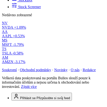
StockBot
Stock Screener
Nedávno zobrazené
NV
NVDA
+1.09%
AA
AAPL
+0.53%
MS
MSFT
-1.79%
TS
TSLA
-0.58%
AM
AMZN
-3.17%
Soukromí
·
Obchodní podmínky
·
Novinky
·
O nás
·
Redakce
Veškerá data poskytovaná na portálu Bulios slouží pouze k
informačním účelům a nejsou určena k obchodování nebo
investování.
Zjistit více
Přihlásit se
Přizpůsobte si svůj feed