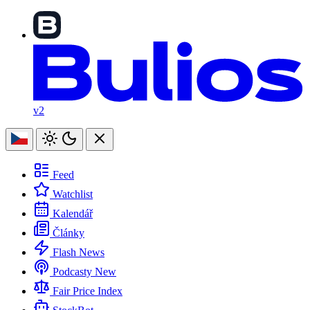
v2
Feed
Watchlist
Kalendář
Články
Flash News
Podcasty
New
Fair Price Index