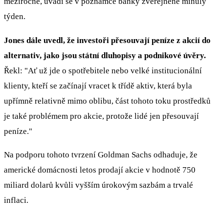
meziročně, uvádí se v poznámce banky zveřejněné minulý
týden.
Jones dále uvedl, že investoři přesouvají peníze z akcií do
alternativ, jako jsou státní dluhopisy a podnikové úvěry.
Řekl: "Ať už jde o spotřebitele nebo velké institucionální
klienty, kteří se začínají vracet k třídě aktiv, která byla
upřímně relativně mimo oblibu, část tohoto toku prostředků
je také problémem pro akcie, protože lidé jen přesouvají
peníze."
Na podporu tohoto tvrzení Goldman Sachs odhaduje, že
americké domácnosti letos prodají akcie v hodnotě 750
miliard dolarů kvůli vyšším úrokovým sazbám a trvalé
inflaci.