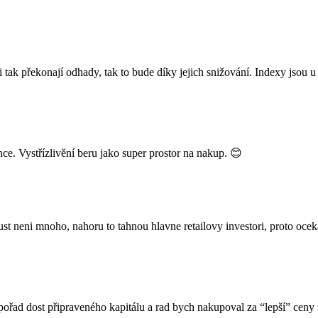
k překonají odhady, tak to bude díky jejich snižování. Indexy jsou u re
ce. Vystřízlivění beru jako super prostor na nakup. 😊
rust neni mnoho, nahoru to tahnou hlavne retailovy investori, proto o
ořad dost připraveného kapitálu a rad bych nakupoval za “lepší” ceny 