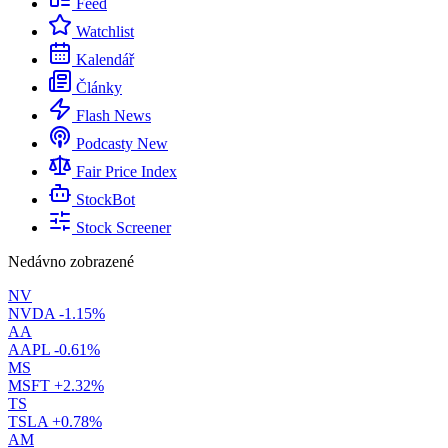
Feed
Watchlist
Kalendář
Články
Flash News
Podcasty
New
Fair Price Index
StockBot
Stock Screener
Nedávno zobrazené
NV
NVDA
-1.15%
AA
AAPL
-0.61%
MS
MSFT
+2.32%
TS
TSLA
+0.78%
AM