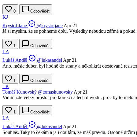
0
Odpovědět
KJ
Krystof Jane
@krystofjane
Apr 21
Já si myslím, že se pohneme dolů. Výsledky nebudou zářmé a pokud i ta
1
Odpovědět
LA
Lukáš Anděl
@lukasandel
Apr 21
Ano, měsíc duben byl hodně do strany a několikrát otestovaná resisten
1
Odpovědět
TK
Tomáš Kunovský
@tomaskunovsky
Apr 21
Vidim zde velky prostor pro korekci a tech duvodu, proc by to melo 
1
Odpovědět
LA
Lukáš Anděl
@lukasandel
Apr 21
Souhlas. Taky to čekám a ja i doufám, že máš pravdu. Osobně držím p