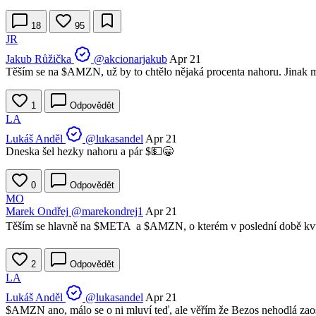
18
95
JR
Jakub Růžička
@akcionarjakub
Apr 21
Těším se na
$AMZN
, už by to chtělo nějaká procenta nahoru. Jinak 
1
Odpovědět
LA
Lukáš Anděl
@lukasandel
Apr 21
Dneska šel hezky nahoru a pár $💵😁
0
Odpovědět
MO
Marek Ondřej
@marekondrej1
Apr 21
Těším se hlavně na
$META
a
$AMZN
, o kterém v poslední době kv
2
Odpovědět
LA
Lukáš Anděl
@lukasandel
Apr 21
$AMZN
ano, málo se o ni mluví teď, ale věřím že Bezos nehodlá zaos