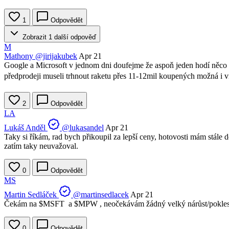
1
Odpovědět
Zobrazit 1 další odpověď
M
Mathony
@jirijakubek
Apr 21
Google a Microsoft v jednom dni doufejme že aspoň jeden hodí něco d
předprodeji museli trhnout raketu přes 11-12mil koupených možná i ví
2
Odpovědět
LA
Lukáš Anděl
@lukasandel
Apr 21
Taky si říkám, rad bych přikoupil za lepší ceny, hotovosti mám stále d
zatím taky neuvažoval.
0
Odpovědět
MS
Martin Sedláček
@martinsedlacek
Apr 21
Čekám na
$MSFT
a
$MPW
, neočekávám žádný velký nárůst/pokles,
0
Odpovědět