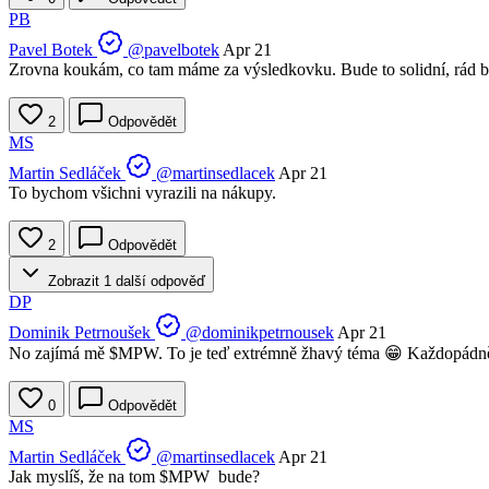
PB
Pavel Botek
@pavelbotek
Apr 21
Zrovna koukám, co tam máme za výsledkovku. Bude to solidní, rád 
2
Odpovědět
MS
Martin Sedláček
@martinsedlacek
Apr 21
To bychom všichni vyrazili na nákupy.
2
Odpovědět
Zobrazit 1 další odpověď
DP
Dominik Petrnoušek
@dominikpetrnousek
Apr 21
No zajímá mě
$MPW
. To je teď extrémně žhavý téma 😁 Každopádně
0
Odpovědět
MS
Martin Sedláček
@martinsedlacek
Apr 21
Jak myslíš, že na tom
$MPW
bude?