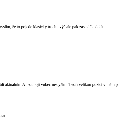
myslím, že to pojede klasicky trochu výš ale pak zase déle dolů.
ůli aktuálním AI souboji vůbec neslyším. Tvoří velikou pozici v mém por
tat.