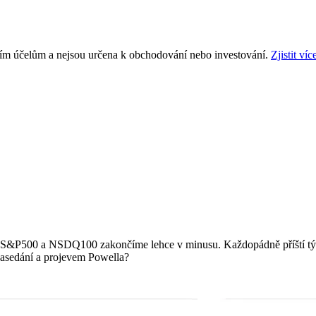
ním účelům a nejsou určena k obchodování nebo investování.
Zjistit víc
h S&P500 a NSDQ100 zakončíme lehce v minusu. Každopádně příští týd
zasedání a projevem Powella?