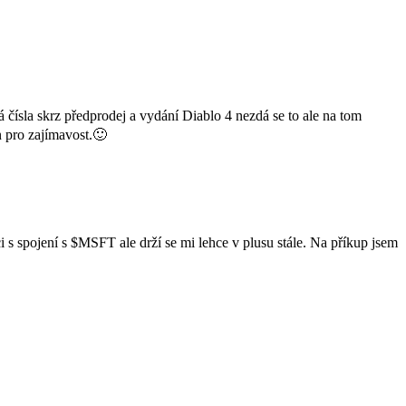
čísla skrz předprodej a vydání Diablo 4 nezdá se to ale na tom
n pro zajímavost.🙂
 s spojení s
$MSFT
ale drží se mi lehce v plusu stále. Na příkup jsem