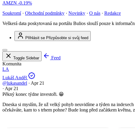
AMZN
-0.19%
Soukromí
·
Obchodní podmínky
·
Novinky
·
O nás
·
Redakce
Veškerá data poskytovaná na portálu Bulios slouží pouze k informač
Přihlásit se
Přizpůsobte si svůj feed
Feed
Toggle Sidebar
Komunita
LA
Lukáš Anděl
@lukasandel
·
Apr 21
·
Apr 21
Pěkný konec týdne investoři. 😁
Dneska si myslím, že už velký pohyb neuvidíme a týden na indexec
očekáváte, kam to s trhem pohne? Bude long před začátkem května, 