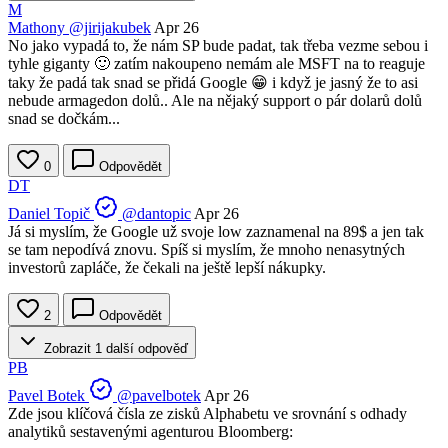
M
Mathony
@jirijakubek
Apr 26
No jako vypadá to, že nám SP bude padat, tak třeba vezme sebou i
tyhle giganty 🙂 zatím nakoupeno nemám ale MSFT na to reaguje
taky že padá tak snad se přidá Google 😁 i když je jasný že to asi
nebude armagedon dolů.. Ale na nějaký support o pár dolarů dolů
snad se dočkám...
0
Odpovědět
DT
Daniel Topič
@dantopic
Apr 26
Já si myslím, že Google už svoje low zaznamenal na 89$ a jen tak
se tam nepodívá znovu. Spíš si myslím, že mnoho nenasytných
investorů zapláče, že čekali na ještě lepší nákupky.
2
Odpovědět
Zobrazit 1 další odpověď
PB
Pavel Botek
@pavelbotek
Apr 26
Zde jsou klíčová čísla ze zisků Alphabetu ve srovnání s odhady
analytiků sestavenými agenturou Bloomberg: