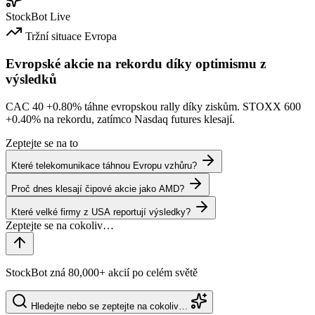
StockBot
Live
Tržní situace
Evropa
Evropské akcie na rekordu díky optimismu z
výsledků
CAC 40
+0.80%
táhne evropskou rally díky ziskům. STOXX 600
+0.40%
na rekordu, zatímco Nasdaq futures klesají.
Zeptejte se na to
Které telekomunikace táhnou Evropu vzhůru?
Proč dnes klesají čipové akcie jako AMD?
Které velké firmy z USA reportují výsledky?
StockBot zná 80,000+ akcií po celém světě
Hledejte nebo se zeptejte na cokoliv…