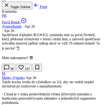
Feed
Toggle Sidebar
Komunita
PB
Pavel Botek
@pavelbotek
·
Apr 26
·
Apr 26
Společnost Alphabet
$GOOGL
oznámila zisk za první čtvrtletí,
který překonal očekávání v horní i dolní linii, a zároveň společnost
schválila masivní zpětný odkup akcií ve výši 70 miliard dolarů! To
je pecka! 👌
Máte nakoupeno? 😎
38
137
M
Majky
@majky
Apr 26
Takže trochu svetla do výsledkov za 1Q, aby ste vedeli nejaké
súvislosti po rozhovore s manažmentom:
- Cloud je v zisku predovšetkým vďaka účtovným zmenám a
budúcemu prerozdeľovaniu nákladov z jednotlivých segmentov
podnikania.