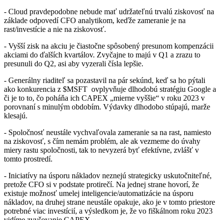
- Cloud pravdepodobne nebude mať udržateľnú trvalú ziskovosť na
základe odpovedí CFO analytikom, keďže zameranie je na
rast/investície a nie na ziskovosť.
- Vyšší zisk na akciu je čiastočne spôsobený presunom kompenzácii
akciami do ďalších kvartálov. Zvyčajne to majú v Q1 a zrazu to
presunuli do Q2, asi aby vyzerali čísla lepšie.
- Generálny riaditeľ sa pozastavil na pár sekúnd, keď sa ho pýtali
ako konkurencia z
$MSFT
ovplyvňuje dlhodobú stratégiu Google a
či je to to, čo poháňa ich CAPEX „mierne vyššie“ v roku 2023 v
porovnaní s minulým obdobím. Výdavky dlhodobo stúpajú, marže
klesajú.
- Spoločnosť neustále vychvaľovala zameranie sa na rast, namiesto
na ziskovosť, s čím nemám problém, ale ak vezmeme do úvahy
miery rastu spoločnosti, tak to nevyzerá byť efektívne, zvlášť v
tomto prostredí.
- Iniciatívy na úsporu nákladov neznejú strategicky uskutočniteľné,
pretože CFO si v podstate protirečí. Na jednej strane hovorí, že
existuje možnosť umelej inteligencie/automatizácie na úsporu
nákladov, na druhej strane neustále opakuje, ako je v tomto priestore
potrebné viac investícií, a výsledkom je, že vo fiškálnom roku 2023
vidíme zvyšovanie CAPEX.