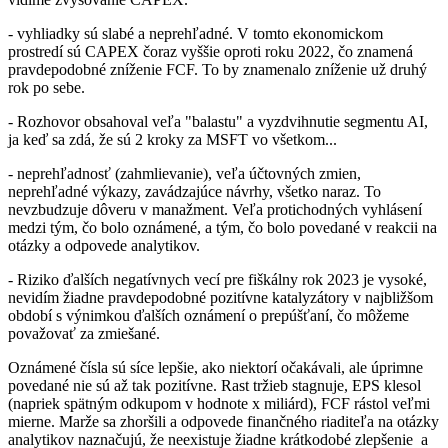
- vyhliadky sú slabé a neprehľadné. V tomto ekonomickom
prostredí sú CAPEX čoraz vyššie oproti roku 2022, čo znamená
pravdepodobné zníženie FCF. To by znamenalo zníženie už druhý
rok po sebe.
- Rozhovor obsahoval veľa "balastu" a vyzdvihnutie segmentu AI,
ja keď sa zdá, že sú 2 kroky za MSFT vo všetkom...
- neprehľadnosť (zahmlievanie), veľa účtovných zmien,
neprehľadné výkazy, zavádzajúce návrhy, všetko naraz. To
nevzbudzuje dôveru v manažment. Veľa protichodných vyhlásení
medzi tým, čo bolo oznámené, a tým, čo bolo povedané v reakcii na
otázky a odpovede analytikov.
- Riziko ďalších negatívnych vecí pre fiškálny rok 2023 je vysoké,
nevidím žiadne pravdepodobné pozitívne katalyzátory v najbližšom
období s výnimkou ďalších oznámení o prepúšťaní, čo môžeme
považovať za zmiešané.
Oznámené čísla sú síce lepšie, ako niektorí očakávali, ale úprimne
povedané nie sú až tak pozitívne. Rast tržieb stagnuje, EPS klesol
(napriek spätným odkupom v hodnote x miliárd), FCF rástol veľmi
mierne. Marže sa zhoršili a odpovede finančného riaditeľa na otázky
analytikov naznačujú, že neexistuje žiadne krátkodobé zlepšenie a