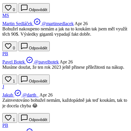
0
Odpovědět
MS
Martin Sedláček
@martinsedlacek
Apr 26
Bohužel nakoupeno nemám a jak na to koukám tak jsem měl využít
těch 90$. Výsledky gigantů vypadají fakt dobře.
0
Odpovědět
PB
Pavel Botek
@pavelbotek
Apr 26
Musíme doufat, že ten rok 2023 ještě přinese příležitosti na nákup.
1
Odpovědět
J
Jakub
@darth_
Apr 26
Zainvestováno bohužel nemám, každopádně jak teď koukám, tak to
je docela chyba 😂
1
Odpovědět
PB