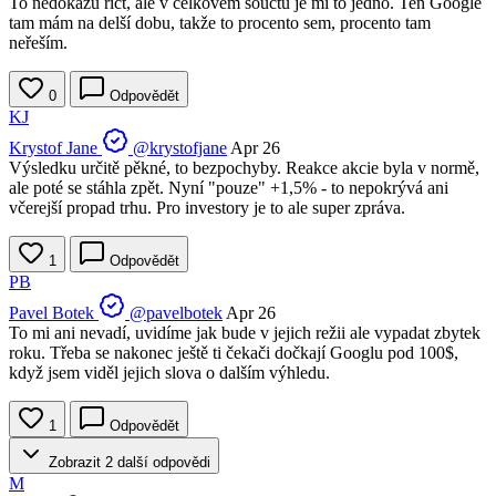
To nedokážu říct, ale v celkovém součtu je mi to jedno. Ten Google
tam mám na delší dobu, takže to procento sem, procento tam
neřeším.
0
Odpovědět
KJ
Krystof Jane
@krystofjane
Apr 26
Výsledku určitě pěkné, to bezpochyby. Reakce akcie byla v normě,
ale poté se stáhla zpět. Nyní "pouze" +1,5% - to nepokrývá ani
včerejší propad trhu. Pro investory je to ale super zpráva.
1
Odpovědět
PB
Pavel Botek
@pavelbotek
Apr 26
To mi ani nevadí, uvidíme jak bude v jejich režii ale vypadat zbytek
roku. Třeba se nakonec ještě ti čekači dočkají Googlu pod 100$,
když jsem viděl jejich slova o dalším výhledu.
1
Odpovědět
Zobrazit 2 další odpovědi
M