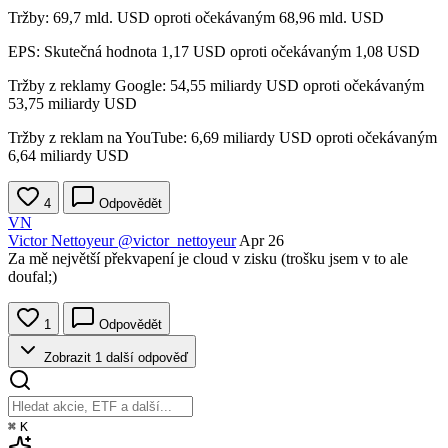
Tržby: 69,7 mld. USD oproti očekávaným 68,96 mld. USD
EPS: Skutečná hodnota 1,17 USD oproti očekávaným 1,08 USD
Tržby z reklamy Google: 54,55 miliardy USD oproti očekávaným
53,75 miliardy USD
Tržby z reklam na YouTube: 6,69 miliardy USD oproti očekávaným
6,64 miliardy USD
4
Odpovědět
VN
Victor Nettoyeur
@victor_nettoyeur
Apr 26
Za mě největší překvapení je cloud v zisku (trošku jsem v to ale
doufal;)
1
Odpovědět
Zobrazit 1 další odpověď
⌘
K