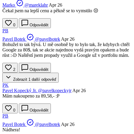
Marko
@mareklahr
Apr 26
Čekal jsem na lepší cenu a pěkně se to vymstilo 😒
0
Odpovědět
PB
Pavel Botek
@pavelbotek
Apr 26
Bohužel to tak bývá. U mě osobně by to bylo tak, že kdybych chtěl
Google za 80$, tak se akcie najednou vydá pravým opakem a bude
růst :-D Naštěstí jsem propady využil a Google už v portfoliu mám.
2
Odpovědět
Zobrazit 1 další odpověď
PK
Pavel Kopecký Jr.
@pavelkopeckyjr
Apr 26
Mám nakoupeno za 89,58,- :P
0
Odpovědět
PB
Pavel Botek
@pavelbotek
Apr 26
Nádhera!