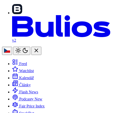
v2
Feed
Watchlist
Kalendář
Články
Flash News
Podcasty
New
Fair Price Index