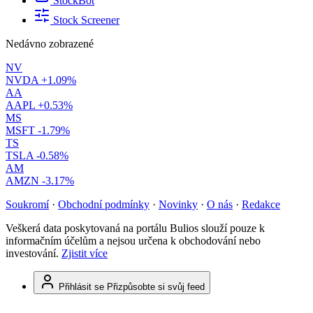
StockBot
Stock Screener
Nedávno zobrazené
NV
NVDA
+1.09%
AA
AAPL
+0.53%
MS
MSFT
-1.79%
TS
TSLA
-0.58%
AM
AMZN
-3.17%
Soukromí
·
Obchodní podmínky
·
Novinky
·
O nás
·
Redakce
Veškerá data poskytovaná na portálu Bulios slouží pouze k
informačním účelům a nejsou určena k obchodování nebo
investování.
Zjistit více
Přihlásit se
Přizpůsobte si svůj feed