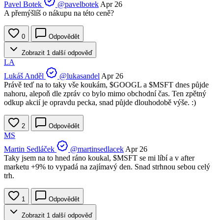
Pavel Botek
@pavelbotek
Apr 26
A přemýšlíš o nákupu na této ceně?
0
Odpovědět
Zobrazit 1 další odpověď
LA
Lukáš Anděl
@lukasandel
Apr 26
Právě teď na to taky vše koukám,
$GOOGL
a
$MSFT
dnes půjde
nahoru, alepoň dle zpráv co bylo mimo obchodní čas. Ten zpětný
odkup akcií je opravdu pecka, snad půjde dlouhodobě výše. :)
2
Odpovědět
MS
Martin Sedláček
@martinsedlacek
Apr 26
Taky jsem na to hned ráno koukal,
$MSFT
se mi líbí a v after
marketu +9% to vypadá na zajímavý den. Snad strhnou sebou celý
trh.
1
Odpovědět
Zobrazit 1 další odpověď