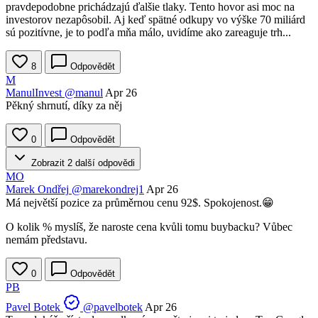
pravdepodobne prichádzajú ďalšie tlaky. Tento hovor asi moc na
investorov nezapôsobil. Aj keď spätné odkupy vo výške 70 miliárd
sú pozitívne, je to podľa mňa málo, uvidíme ako zareaguje trh...
8
Odpovědět
M
ManulInvest
@manul
Apr 26
Pěkný shrnutí, díky za něj
0
Odpovědět
Zobrazit 2 další odpovědi
MO
Marek Ondřej
@marekondrej1
Apr 26
Má největší pozice za průměrnou cenu 92$. Spokojenost.😁
O kolik % myslíš, že naroste cena kvůli tomu buybacku? Vůbec
nemám představu.
0
Odpovědět
PB
Pavel Botek
@pavelbotek
Apr 26