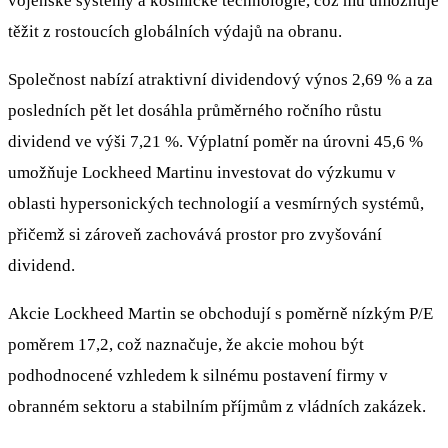
vojenské systémy a kosmické technologie, což mu umožňuje
těžit z rostoucích globálních výdajů na obranu.
Společnost nabízí atraktivní dividendový výnos 2,69 % a za
posledních pět let dosáhla průměrného ročního růstu
dividend ve výši 7,21 %. Výplatní poměr na úrovni 45,6 %
umožňuje Lockheed Martinu investovat do výzkumu v
oblasti hypersonických technologií a vesmírných systémů,
přičemž si zároveň zachovává prostor pro zvyšování
dividend.
Akcie Lockheed Martin se obchodují s poměrně nízkým P/E
poměrem 17,2, což naznačuje, že akcie mohou být
podhodnocené vzhledem k silnému postavení firmy v
obranném sektoru a stabilním příjmům z vládních zakázek.