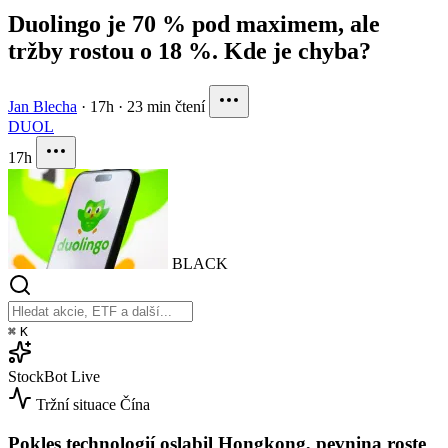
Duolingo je 70 % pod maximem, ale
tržby rostou o 18 %. Kde je chyba?
Jan Blecha
·
17h
·
23 min čtení
DUOL
17h
BLACK
⌘
K
StockBot
Live
Tržní situace
Čína
Pokles technologií oslabil Hongkong, pevnina roste