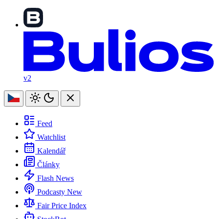
v2
Feed
Watchlist
Kalendář
Články
Flash News
Podcasty
New
Fair Price Index