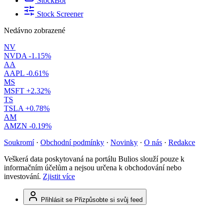
StockBot
Stock Screener
Nedávno zobrazené
NV
NVDA
-1.15%
AA
AAPL
-0.61%
MS
MSFT
+2.32%
TS
TSLA
+0.78%
AM
AMZN
-0.19%
Soukromí
·
Obchodní podmínky
·
Novinky
·
O nás
·
Redakce
Veškerá data poskytovaná na portálu Bulios slouží pouze k
informačním účelům a nejsou určena k obchodování nebo
investování.
Zjistit více
Přihlásit se
Přizpůsobte si svůj feed