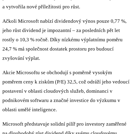
a vytvořila nové příležitosti pro růst.
Ačkoli Microsoft nabízí dividendový výnos pouze 0,77 %,
jeho růst dividend je impozantní – za posledních pět let
rostly o 10,3 % ročně. Díky nízkému výplatnímu poměru
24,7 % má společnost dostatek prostoru pro budoucí
zvyšování výplat.
Akcie Microsoftu se obchodují s poměrně vysokým
poměrem ceny k ziskům (P/E) 32,5, což odráží jeho vedoucí
postavení v oblasti cloudových služeb, dominanci v
podnikovém softwaru a značné investice do výzkumu v
oblasti umělé inteligence.
Microsoft představuje solidní pilíř pro investory zaměřené
na dlouhodobý růst dividend díky svému cloudovému