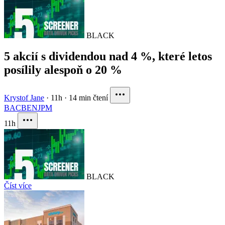
BLACK
5 akcií s dividendou nad 4 %, které letos
posílily alespoň o 20 %
Krystof Jane
·
11h
·
14 min čtení
BAC
BEN
JPM
11h
BLACK
Číst více