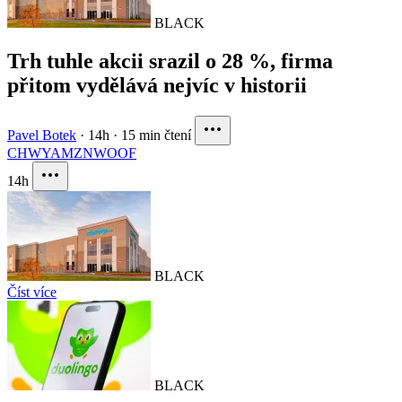
BLACK
Trh tuhle akcii srazil o 28 %, firma
přitom vydělává nejvíc v historii
Pavel Botek
·
14h
·
15 min čtení
CHWY
AMZN
WOOF
14h
BLACK
Číst více
BLACK