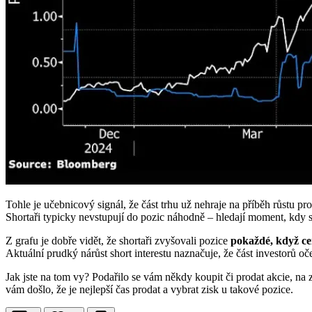
Tohle je učebnicový signál, že část trhu už nehraje na příběh růstu pr
Shortaři typicky nevstupují do pozic náhodně – hledají moment, kdy s
Z grafu je dobře vidět, že shortaři zvyšovali pozice
pokaždé, když ce
Aktuální prudký nárůst short interestu naznačuje, že část investorů o
Jak jste na tom vy? Podařilo se vám někdy koupit či prodat akcie, na
vám došlo, že je nejlepší čas prodat a vybrat zisk u takové pozice.