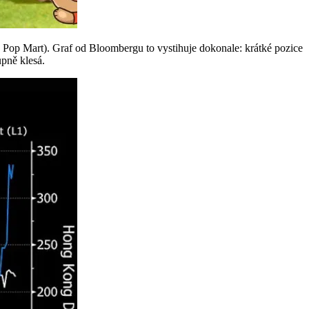
e Pop Mart). Graf od Bloombergu to vystihuje dokonale: krátké pozice
upně klesá.