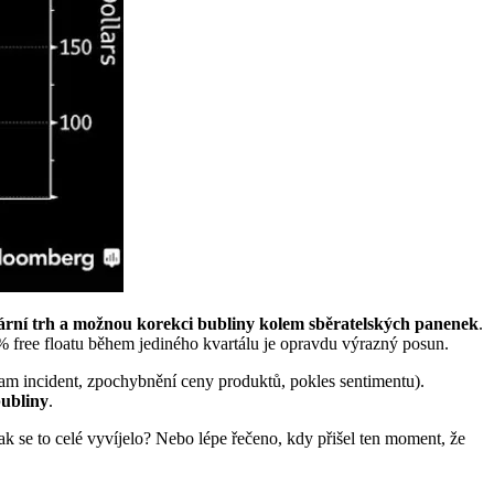
ární trh a možnou korekci bubliny kolem sběratelských panenek
.
 % free floatu během jediného kvartálu je opravdu výrazný posun.
eam incident, zpochybnění ceny produktů, pokles sentimentu).
bubliny
.
ak se to celé vyvíjelo? Nebo lépe řečeno, kdy přišel ten moment, že