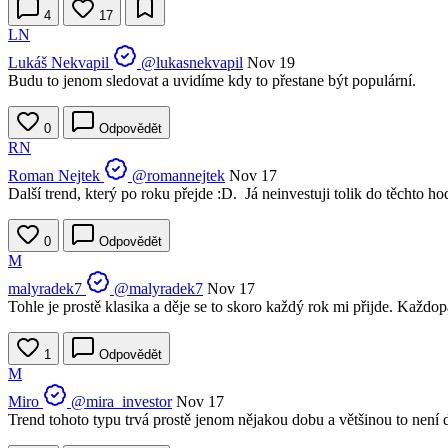
4
17
LN
Lukáš Nekvapil
@lukasnekvapil
Nov 19
Budu to jenom sledovat a uvidíme kdy to přestane být populární.
0
Odpovědět
RN
Roman Nejtek
@romannejtek
Nov 17
Další trend, který po roku přejde :D. Já neinvestuji tolik do těchto ho
0
Odpovědět
M
malyradek7
@malyradek7
Nov 17
Tohle je prostě klasika a děje se to skoro každý rok mi přijde. Každo
1
Odpovědět
M
Miro
@mira_investor
Nov 17
Trend tohoto typu trvá prostě jenom nějakou dobu a většinou to není d