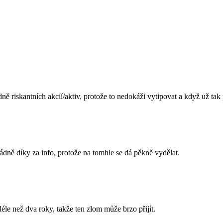
dně riskantních akcií/aktiv, protože to nedokáži vytipovat a když už tak
pádně díky za info, protože na tomhle se dá pěkně vydělat.
éle než dva roky, takže ten zlom může brzo přijít.