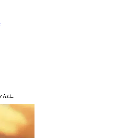
e
 Asii...