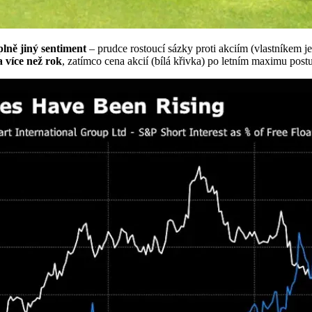
plně jiný sentiment
– prudce rostoucí sázky proti akciím (vlastníkem j
a více než rok
, zatímco cena akcií (bílá křivka) po letním maximu post