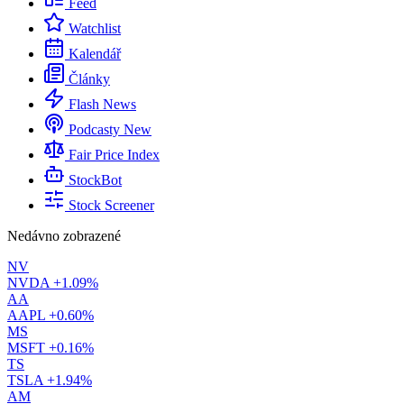
Feed
Watchlist
Kalendář
Články
Flash News
Podcasty
New
Fair Price Index
StockBot
Stock Screener
Nedávno zobrazené
NV
NVDA
+1.09%
AA
AAPL
+0.60%
MS
MSFT
+0.16%
TS
TSLA
+1.94%
AM