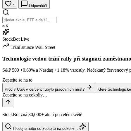
1
Odpovědět
⌘
K
StockBot
Live
Tržní situace
Wall Street
Technologie vedou tržní rally při stagnaci zaměstnano
S&P 500
+0.60%
a Nasdaq
+1.18%
vzrostly. Nečekaný červencový po
Zeptejte se na to
Proč v USA v červenci ubylo pracovních míst?
Které technologické
StockBot zná 80,000+ akcií po celém světě
Hledejte nebo se zeptejte na cokoliv…