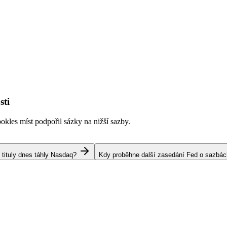
sti
kles míst podpořil sázky na nižší sazby.
 tituly dnes táhly Nasdaq?
Kdy proběhne další zasedání Fed o sazbá