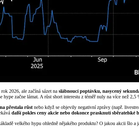
o rok 2026, ale začíná sázet na
slábnoucí poptávku, nasycený sekund
e hype začne lámat. A růst short interestu z téměř nuly na více než 2,5
na přestala růst
nebo když se objevily negativní zprávy (např. livestr
čekává
další pokles ceny akcie nebo dokonce prasknutí sběratelské 
 základě velkého hypu ohledně nějakého produktu? O jakou akcii šlo a j