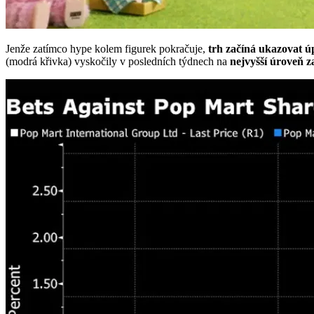
Jenže zatímco hype kolem figurek pokračuje,
trh začíná ukazovat ú
(modrá křivka) vyskočily v posledních týdnech na
nejvyšší úroveň z