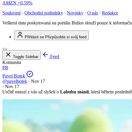
AMZN
+0.59%
Soukromí
·
Obchodní podmínky
·
Novinky
·
O nás
·
Redakce
Veškerá data poskytovaná na portálu Bulios slouží pouze k informač
Přihlásit se
Přizpůsobte si svůj feed
Feed
Toggle Sidebar
Komunita
PB
Pavel Botek
@pavelbotek
·
Nov 17
·
Nov 17
Určitě mnozí z vás už slyšeli o
Labubu mánii
, která během posledníh