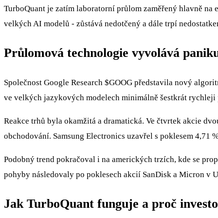
TurboQuant je zatím laboratorní průlom zaměřený hlavně na 
velkých AI modelů - zůstává nedotčený a dále trpí nedostatk
Průlomová technologie vyvolává paniku
Společnost Google Research
$GOOG
představila nový algor
ve velkých jazykových modelech minimálně šestkrát rychleji př
Reakce trhů byla okamžitá a dramatická. Ve čtvrtek akcie d
obchodování. Samsung Electronics uzavřel s poklesem 4,71 %,
Podobný trend pokračoval i na amerických trzích, kde se prop
pohyby následovaly po poklesech akcií SanDisk a Micron v U
Jak TurboQuant funguje a proč investo