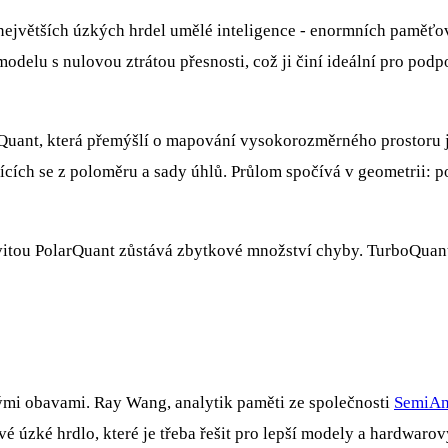
z největších úzkých hrdel umělé inteligence - enormních paměť
odelu s nulovou ztrátou přesnosti, což ji činí ideální pro pod
rQuant, která přemýšlí o mapování vysokorozměrného prostoru j
cích se z poloměru a sady úhlů. Průlom spočívá v geometrii: po
ivitou PolarQuant zůstává zbytkové množství chyby. TurboQuan
nými obavami. Ray Wang, analytik paměti ze společnosti
SemiAn
é úzké hrdlo, které je třeba řešit pro lepší modely a hardwaro