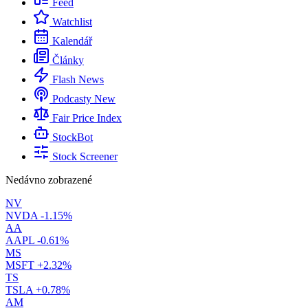
Feed
Watchlist
Kalendář
Články
Flash News
Podcasty
New
Fair Price Index
StockBot
Stock Screener
Nedávno zobrazené
NV
NVDA
-1.15%
AA
AAPL
-0.61%
MS
MSFT
+2.32%
TS
TSLA
+0.78%
AM