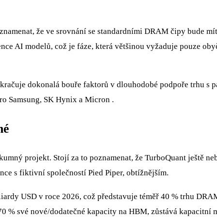
a poznamenat, že ve srovnání se standardními DRAM čipy bude 
nce AI modelů, což je fáze, která většinou vyžaduje pouze ob
pokračuje dokonalá bouře faktorů v dlouhodobé podpoře trhu 
pro Samsung, SK Hynix a Micron .
né
kumný projekt. Stojí za to poznamenat, že TurboQuant ještě neb
ce s fiktivní společností Pied Piper, obtížnějším.
miliardy USD v roce 2026, což představuje téměř 40 % trhu DR
 70 % své nové/dodatečné kapacity na HBM, zůstává kapacitní