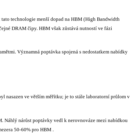
mít tato technologie menší dopad na HBM (High Bandwidth
yčejné DRAM čipy. HBM však zůstává nutností ve fázi
s pamětmi. Významná poptávka spojená s nedostatkem nabídky
yl nasazen ve větším měřítku; je to stále laboratorní průlom v
AM. Náhlý nárůst poptávky vedl k nerovnováze mezi nabídkou
 mezera 50-60% pro HBM .