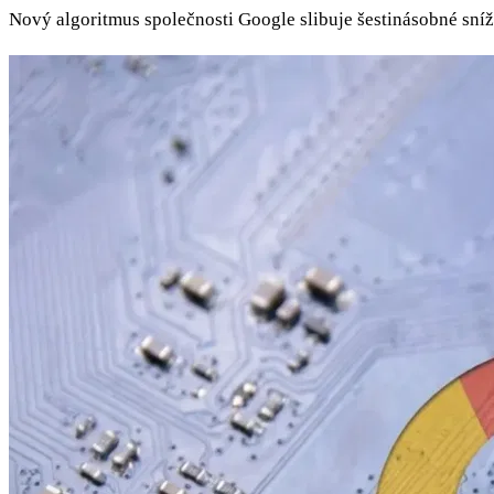
Nový algoritmus společnosti Google slibuje šestinásobné sn