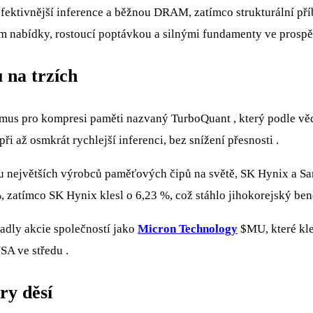
efektivnější inference a běžnou DRAM, zatímco strukturální př
em nabídky, rostoucí poptávkou a silnými fundamenty ve prosp
 na trzích
itmus pro kompresi paměti nazvaný TurboQuant , který podle 
i až osmkrát rychlejší inferenci, bez snížení přesnosti .
vou největších výrobců paměťových čipů na světě, SK Hynix a 
 zatímco SK Hynix klesl o 6,23 %, což stáhlo jihokorejský be
adly akcie společností jako
Micron Technology
$MU
, které kl
SA ve středu .
ry děsí