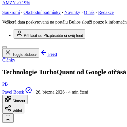
AMZN
-0.19%
Soukromí
·
Obchodní podmínky
·
Novinky
·
O nás
·
Redakce
Veškerá data poskytovaná na portálu Bulios slouží pouze k informač
Přihlásit se
Přizpůsobte si svůj feed
Feed
Toggle Sidebar
Články
Technologie TurboQuant od Google otřásá
PB
Pavel Botek
·
26. března 2026
·
4 min čtení
Shrnout
Sdílet