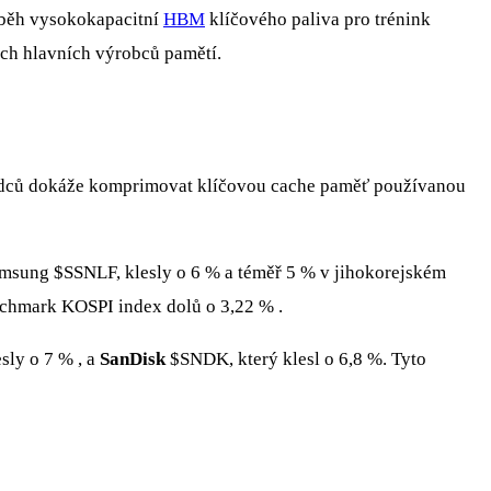
íběh vysokokapacitní
HBM
klíčového paliva pro trénink
ěch hlavních výrobců pamětí.
vědců dokáže komprimovat klíčovou cache paměť používanou
Samsung
$SSNLF
, klesly o 6 % a téměř 5 % v jihokorejském
nchmark KOSPI index dolů o 3,22 % .
esly o 7 % , a
SanDisk
$SNDK
, který klesl o 6,8 %. Tyto