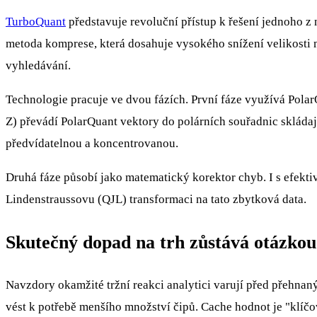
TurboQuant
představuje revoluční přístup k řešení jednoho 
metoda komprese, která dosahuje vysokého snížení velikosti m
vyhledávání.
Technologie pracuje ve dvou fázích. První fáze využívá Pola
Z) převádí PolarQuant vektory do polárních souřadnic skládají
předvídatelnou a koncentrovanou.
Druhá fáze působí jako matematický korektor chyb. I s efekt
Lindenstraussovu (QJL) transformaci na tato zbytková data.
Skutečný dopad na trh zůstává otázkou
Navzdory okamžité tržní reakci analytici varují před přehna
vést k potřebě menšího množství čipů. Cache hodnot je "klíčov