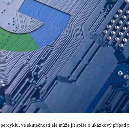
rcyklu, ve skutečnosti ale může jít spíše o ukázkový případ p