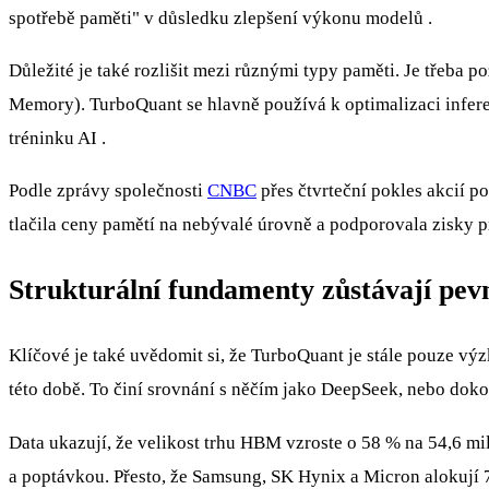
spotřebě paměti" v důsledku zlepšení výkonu modelů .
Důležité je také rozlišit mezi různými typy paměti. Je třeb
Memory). TurboQuant se hlavně používá k optimalizaci infere
tréninku AI .
Podle zprávy společnosti
CNBC
přes čtvrteční pokles akcií 
tlačila ceny pamětí na nebývalé úrovně a podporovala zisky 
Strukturální fundamenty zůstávají pev
Klíčové je také uvědomit si, že TurboQuant je stále pouze výz
této době. To činí srovnání s něčím jako DeepSeek, nebo dokon
Data ukazují, že velikost trhu HBM vzroste o 58 % na 54,6 
a poptávkou. Přesto, že Samsung, SK Hynix a Micron alokují