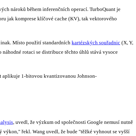
ových nároků během inferenčních operací. TurboQuant je
poru jak komprese klíčové cache (KV), tak vektorového
inak. Místo použití standardních
kartézských souřadnic
(X, Y,
 náhodné rotaci se distribuce těchto úhlů stává vysoce
t aplikuje 1-bitovou kvantizovanou Johnson-
alysis
, uvedl, že výzkum od společnosti Google nemusí nutně
vý výkon," řekl. Wang uvedl, že bude "těžké vyhnout se vyšší