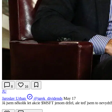
8
16
JU
Jaroslav Urban
@jarek_dividends
May 17
Já jsem několik let akcie
$MSFT
jenom držel, ale teď jsem to nevydrž