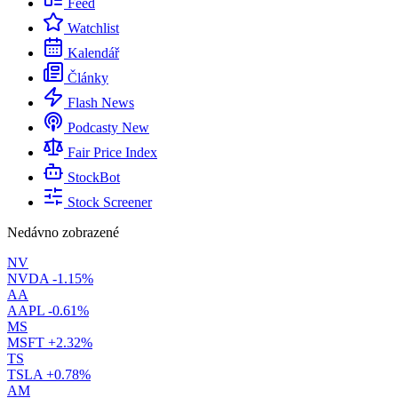
Feed
Watchlist
Kalendář
Články
Flash News
Podcasty
New
Fair Price Index
StockBot
Stock Screener
Nedávno zobrazené
NV
NVDA
-1.15%
AA
AAPL
-0.61%
MS
MSFT
+2.32%
TS
TSLA
+0.78%
AM