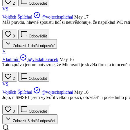
2
Odpovědět
VS
Vojtěch Šplíchal
@vojtechsplichal
May 17
Máš pravdu, hlavně spoustu lidí si neuvědomuje, že například P/E rat
0
Odpovědět
Zobrazit 1 další odpověď
V
Vladimír
@vladahlavacek
May 16
Tato zpráva jenom potvrzuje, že Microsoft je skvělá firma a to oceně
2
Odpovědět
VS
Vojtěch Šplíchal
@vojtechsplichal
May 16
Jojo, u
$MSFT
jsem vytvořil velkou pozici, obzvlášť u posledního p
0
Odpovědět
Zobrazit 3 další odpovědi