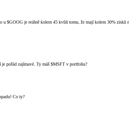
io u
$GOOG
je reálně kolem 45 kvůli tomu, že mají kolem 30% zisků 
ní je pořád zajímavé. Ty máš
$MSFT
v portfoliu?
ropadu! Co ty?