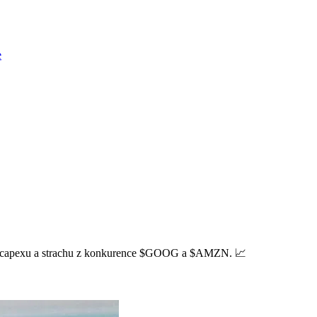
e
m capexu a strachu z konkurence
$GOOG
a
$AMZN
. 📈