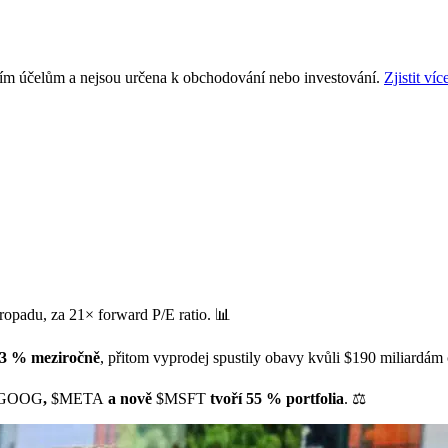
ním účelům a nejsou určena k obchodování nebo investování.
Zjistit víc
opadu, za 21× forward P/E ratio. 📊
123 % meziročně
, přitom vyprodej spustily obavy kvůli $190 miliardá
GOOG
,
$META
a nově
$MSFT
tvoří 55 % portfolia
. ⚖️