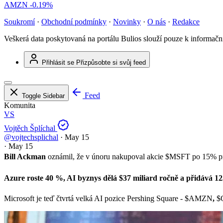
AMZN
-0.19%
Soukromí
·
Obchodní podmínky
·
Novinky
·
O nás
·
Redakce
Veškerá data poskytovaná na portálu Bulios slouží pouze k informač
Přihlásit se
Přizpůsobte si svůj feed
Feed
Toggle Sidebar
Komunita
VS
Vojtěch Šplíchal
@vojtechsplichal
·
May 15
·
May 15
Bill Ackman
oznámil, že v únoru nakupoval akcie
$MSFT
po 15% pr
Azure roste 40 %, AI byznys dělá $37 miliard ročně a přidává 
Microsoft je teď čtvrtá velká AI pozice Pershing Square -
$AMZN
,
$