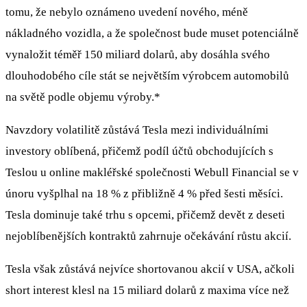
tomu, že nebylo oznámeno uvedení nového, méně
nákladného vozidla, a že společnost bude muset potenciálně
vynaložit téměř 150 miliard dolarů, aby dosáhla svého
dlouhodobého cíle stát se největším výrobcem automobilů
na světě podle objemu výroby.*
Navzdory volatilitě zůstává Tesla mezi individuálními
investory oblíbená, přičemž podíl účtů obchodujících s
Teslou u online makléřské společnosti Webull Financial se v
únoru vyšplhal na 18 % z přibližně 4 % před šesti měsíci.
Tesla dominuje také trhu s opcemi, přičemž devět z deseti
nejoblíbenějších kontraktů zahrnuje očekávání růstu akcií.
Tesla však zůstává nejvíce shortovanou akcií v USA, ačkoli
short interest klesl na 15 miliard dolarů z maxima více než