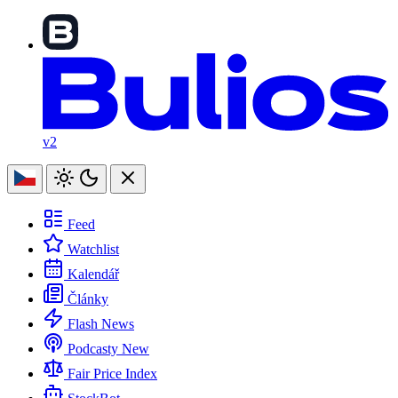
v2
Feed
Watchlist
Kalendář
Články
Flash News
Podcasty
New
Fair Price Index