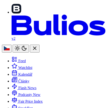
v2
Feed
Watchlist
Kalendář
Články
Flash News
Podcasty
New
Fair Price Index