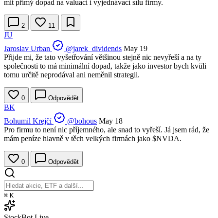
mít přímý dopad na valuaci i vyjednávací sílu firmy.
2
11
JU
Jaroslav Urban
@jarek_dividends
May 19
Přijde mi, že tato vyšetřování většinou stejně nic nevyřeší a na ty
společnosti to má minimální dopad, takže jako investor bych kvůli
tomu určitě neprodával ani neměnil strategii.
0
Odpovědět
BK
Bohumil Krejčí
@bohous
May 18
Pro firmu to není nic příjemného, ale snad to vyřeší. Já jsem rád, že
mám peníze hlavně v těch velkých firmách jako
$NVDA
.
0
Odpovědět
⌘
K
StockBot
Live