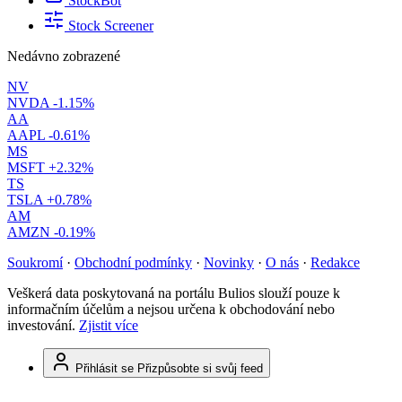
StockBot
Stock Screener
Nedávno zobrazené
NV
NVDA
-1.15%
AA
AAPL
-0.61%
MS
MSFT
+2.32%
TS
TSLA
+0.78%
AM
AMZN
-0.19%
Soukromí
·
Obchodní podmínky
·
Novinky
·
O nás
·
Redakce
Veškerá data poskytovaná na portálu Bulios slouží pouze k
informačním účelům a nejsou určena k obchodování nebo
investování.
Zjistit více
Přihlásit se
Přizpůsobte si svůj feed