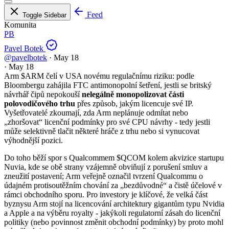
Feed
Toggle Sidebar
Komunita
PB
Pavel Botek
@pavelbotek
·
May 18
·
May 18
Arm
$ARM
čelí v USA novému regulačnímu riziku: podle
Bloombergu zahájila FTC antimonopolní šetření, jestli se britský
návrhář čipů nepokouší
nelegálně monopolizovat části
polovodičového trhu
přes způsob, jakým licencuje své IP.
Vyšetřovatelé zkoumají, zda Arm neplánuje odmítat nebo
„zhoršovat“ licenční podmínky pro své CPU návrhy - tedy jestli
může selektivně tlačit některé hráče z trhu nebo si vynucovat
výhodnější pozici.
Do toho běží spor s Qualcommem
$QCOM
kolem akvizice startupu
Nuvia, kde se obě strany vzájemně obviňují z porušení smluv a
zneužití postavení; Arm veřejně označil tvrzení Qualcommu o
údajném protisoutěžním chování za „bezdůvodné“ a čistě účelové v
rámci obchodního sporu. Pro investory je klíčové, že velká část
byznysu Arm stojí na licencování architektury gigantům typu Nvidia
a Apple a na výběru royalty - jakýkoli regulatorní zásah do licenční
politiky (nebo povinnost změnit obchodní podmínky) by proto mohl