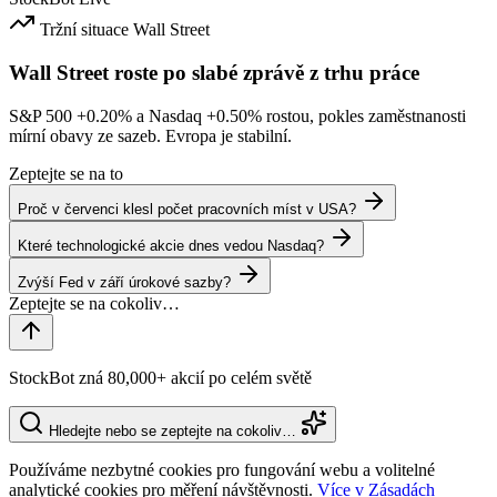
Tržní situace
Wall Street
Wall Street roste po slabé zprávě z trhu práce
S&P 500
+0.20%
a Nasdaq
+0.50%
rostou, pokles zaměstnanosti
mírní obavy ze sazeb. Evropa je stabilní.
Zeptejte se na to
Proč v červenci klesl počet pracovních míst v USA?
Které technologické akcie dnes vedou Nasdaq?
Zvýší Fed v září úrokové sazby?
StockBot zná 80,000+ akcií po celém světě
Hledejte nebo se zeptejte na cokoliv…
Používáme nezbytné cookies pro fungování webu a volitelné
analytické cookies pro měření návštěvnosti.
Více v Zásadách