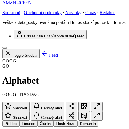
AMZN
-0.19%
Soukromí
·
Obchodní podmínky
·
Novinky
·
O nás
·
Redakce
Veškerá data poskytovaná na portálu Bulios slouží pouze k informač
Přihlásit se
Přizpůsobte si svůj feed
Feed
Toggle Sidebar
GOOG
GO
Alphabet
GOOG · NASDAQ
Sledovat
Cenový alert
Sledovat
Cenový alert
Přehled
Finance
Články
Flash News
Komunita