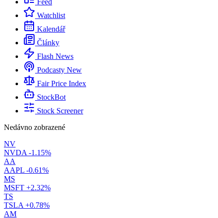
Feed
Watchlist
Kalendář
Články
Flash News
Podcasty
New
Fair Price Index
StockBot
Stock Screener
Nedávno zobrazené
NV
NVDA
-1.15%
AA
AAPL
-0.61%
MS
MSFT
+2.32%
TS
TSLA
+0.78%
AM