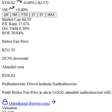
$356.62
-0.60%
(-$2.17)
1M
+0.40%
1M
6M
YTD
1Y
5Y
MAX
Market Cap
$4.3T
P/E Ratio
17.67x
Div. Yield
0.30%
ROE
50.84%
Bulios Fair Price
$251.35
29.5% downside
Aktuální cena
$356.62
Podhodnoceno
Férová hodnota
Nadhodnoceno
Podle Bulios Fair Price je akcie GOOG aktuálně nadhodnocená vůči s
Odemknout férovou cenu
Valuation