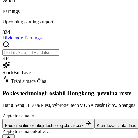
28
ŘÍJ
Earnings
Upcoming earnings report
82d
Dividendy
Earnings
⌘
K
StockBot
Live
Tržní situace
Čína
Pokles technologií oslabil Hongkong, pevnina roste
Hang Seng
-1.50%
klesl, výprodej tech v USA zasáhl čipy. Shangha
Zeptejte se na to
Proč globálně oslabují technologické akcie?
Kteří těžaři zlata dne