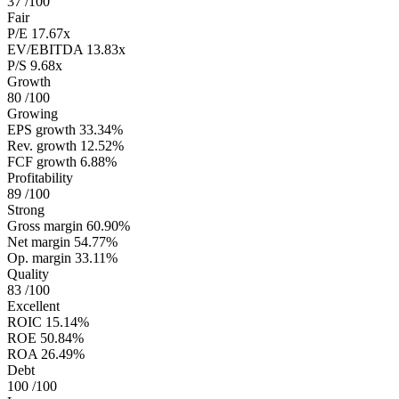
37
/100
Fair
P/E
17.67x
EV/EBITDA
13.83x
P/S
9.68x
Growth
80
/100
Growing
EPS growth
33.34%
Rev. growth
12.52%
FCF growth
6.88%
Profitability
89
/100
Strong
Gross margin
60.90%
Net margin
54.77%
Op. margin
33.11%
Quality
83
/100
Excellent
ROIC
15.14%
ROE
50.84%
ROA
26.49%
Debt
100
/100