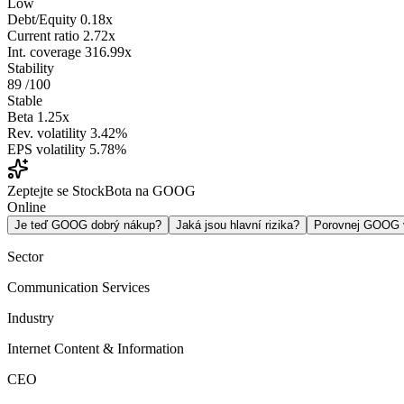
Low
Debt/Equity
0.18x
Current ratio
2.72x
Int. coverage
316.99x
Stability
89
/100
Stable
Beta
1.25x
Rev. volatility
3.42%
EPS volatility
5.78%
Zeptejte se StockBota na GOOG
Online
Je teď GOOG dobrý nákup?
Jaká jsou hlavní rizika?
Porovnej GOOG
Sector
Communication Services
Industry
Internet Content & Information
CEO