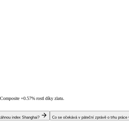
i Composite
+0.57%
rostl díky zlatu.
s táhnou index Shanghai?
Co se očekává v páteční zprávě o trhu práce